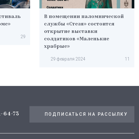
стиваль
В помещении паломнической
оме»
службы «Стезя» состоится
открытие выставки
29
солдатиков «Маленькие
храбрые»
29 февраля 2024
11
1-64-73
ПОДПИСАТЬСЯ НА РАССЫЛКУ