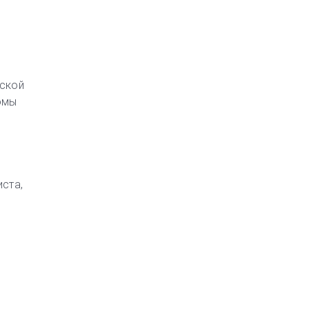
мской
омы
ста,