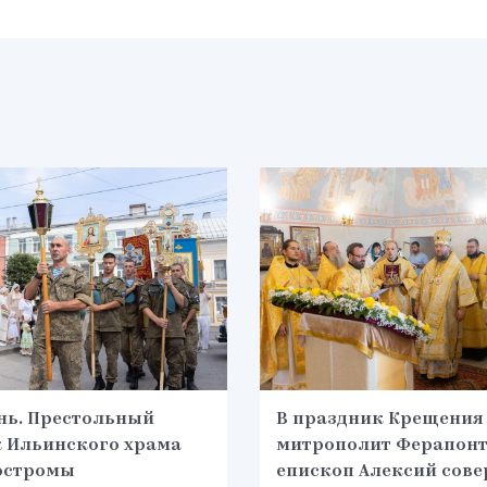
нь. Престольный
В праздник Крещения
 Ильинского храма
митрополит Ферапонт
остромы
епископ Алексий сов