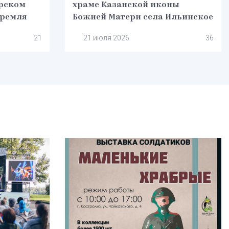
рском
храме Казанской иконы
кремля
Божией Матери села Ильинское
21
21 июля 2026
36