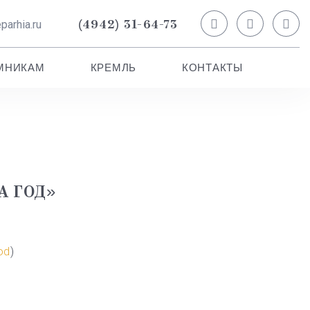
(4942) 31-64-73
arhia.ru
МНИКАМ
КРЕМЛЬ
КОНТАКТЫ
А ГОД»
god
)