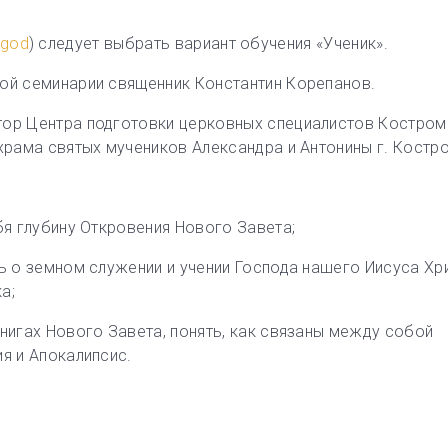
a-god
) следует выбрать вариант обучения «Ученик».
ной семинарии священник Константин Корепанов.
тор Центра подготовки церковных специалистов Костро
 храма святых мучеников Александра и Антонины г. Костр
бя глубину Откровения Нового Завета;
ь о земном служении и учении Господа нашего Иисуса Хри
а;
книгах Нового Завета, понять, как связаны между собой
я и Апокалипсис.