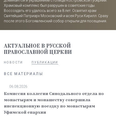
доминантой и украшением столицы Костромской губернии.
Храмовый комплекс был разрушен в советские годы.
Воссоздать его удалось всего за 8 лет. Освятил храм
Святейший Патриарх Московский и всея Руси Кирилл. Сразу
после этого Богоявленский собор открыли для посещения.
АКТУАЛЬНОЕ В РУССКОЙ
ПРАВОСЛАВНОЙ ЦЕРКВИ
НОВОСТИ
ПУБЛИКАЦИИ
ВСЕ МАТЕРИАЛЫ
06.08.2026
Комиссия коллегии Синодального отдела по
монастырям и монашеству совершила
инспекционную поездку по монастырям
Уфимской епархии