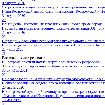
8 августа 2026
Открытие и освящение скульптурного изображения святого пр
Глава Костромской митрополии, митрополит Костромской и Не
3 августа 2026
20
Ильин день. Престольный праздник Ильинского храма города
На Литургии молились: военнослужащие-десантники 331 полка
2 августа 2026
28
В праздник Крещения Руси митрополит Ферапонт и епископ А
В этот же день в полдень по благословению Святейшего Патри
28 июля 2026
21
Вас может заинтересовать:
В Костроме почтили память жертв политических репрессий
30 октября, в общероссийский День памяти жертв советских р
30 октября 2021
23
По благословению Святейшего Патриарха Московского и всея
В случае обращения бездомного за помощью, это приложение п
20 марта 2026
В Костромской духовной семинарии прошла встреча студентов
10 мая в актовом зале Костромской духовной семинарии прошла
10 мая 2023
4