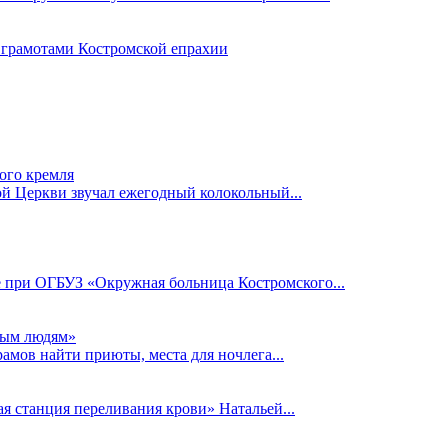
 грамотами Костромской епрахии
ого кремля
ой Церкви звучал ежегодный колокольный...
е при ОГБУЗ «Окружная больница Костромского...
ным людям»
мов найти приюты, места для ночлега...
я станция переливания крови» Натальей...