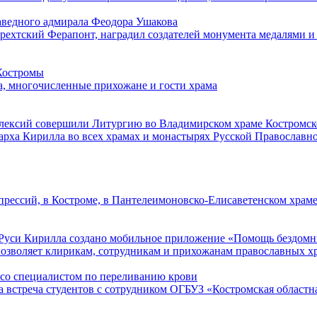
аведного адмирала Феодора Ушакова
рехтский Ферапонт, наградил создателей монумента медалями и
 Костромы
, многочисленные прихожане и гости храма
лексий совершили Литургию во Владимирском храме Костромск
арха Кирилла во всех храмах и монастырях Русской Православн
епрессий, в Костроме, в Пантелеимоновско-Елисаветенском храм
 Руси Кирилла создано мобильное приложение «Помощь бездом
озволяет клирикам, сотрудникам и прихожанам православных хра
 со специалистом по переливанию крови
 встреча студентов с сотрудником ОГБУЗ «Костромская областна