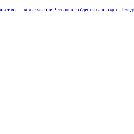
онт возглавил служение Всенощного бдения на праздник Рождес