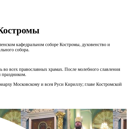
 Костромы
енском кафедральном соборе Костромы, духовенство и
льного собора.
ь во всех православных храмах. После молебного славления
м праздником.
иарху Московскому и всея Руси Кириллу; главе Костромской