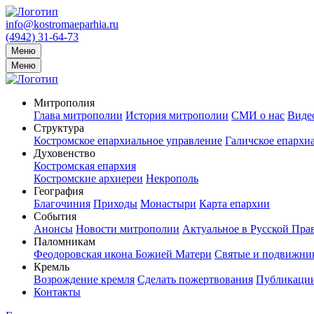
info@kostromaeparhia.ru
(4942) 31-64-73
Меню
Меню
Митрополия
Глава митрополии
История митрополии
СМИ о нас
Виде
Структура
Костромское епархиальное управление
Галичское епархи
Духовенство
Костромская епархия
Костромские архиереи
Некрополь
География
Благочиния
Приходы
Монастыри
Карта епархии
События
Анонсы
Новости митрополии
Актуальное в Русской Пра
Паломникам
Феодоровская икона Божией Матери
Святые и подвижник
Кремль
Возрождение кремля
Сделать пожертвования
Публикаци
Контакты