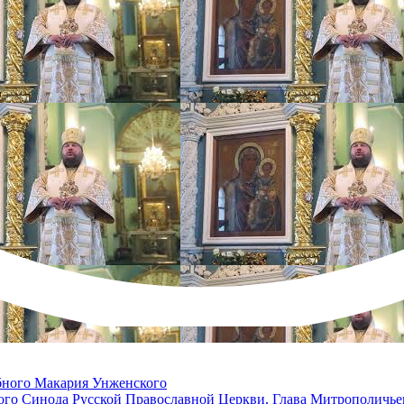
бного Макария Унженского
о Синода Русской Православной Церкви, Глава Митрополичьего