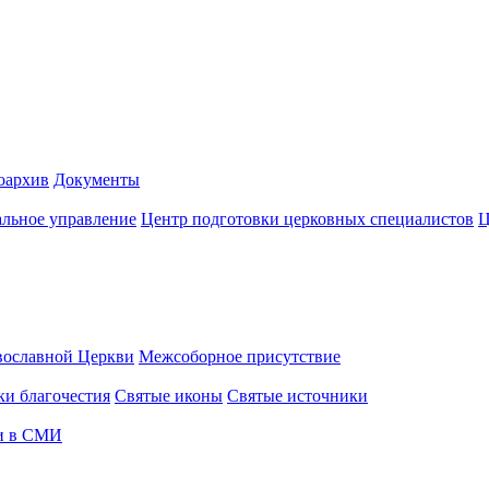
оархив
Документы
альное управление
Центр подготовки церковных специалистов
Ц
вославной Церкви
Межсоборное присутствие
и благочестия
Святые иконы
Святые источники
и в СМИ