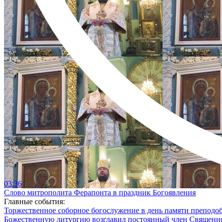
03:36
Слово митрополита Ферапонта в праздник Богоявления
Главные события:
Торжественное соборное богослужение в день памяти преподо
Божественную литургию возглавил постоянный член Священног