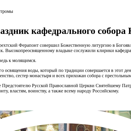
стромы
аздник кафедрального собора
рехтский Ферапонт совершил Божественную литургию в Богоявл
ник. Высокопреосвященному владыке сослужили клирики кафедра
ведь к молящимся.
 освящения воды, который по традиции совершается в этот ден
нство, сестер монастыря и всех прихожан собора с престольны
е Предстоятелю Русской Православной Церкви Святейшему Патр
у, властям, воинству, а также всему народу Российскому.