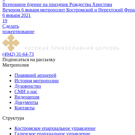
Всенощное бдение на праздник Рождества Христова
Вечером 6 января митрополит Костромской и Нерехтский Ферап
6 января 2021
19
Сделать
пожертвование
(4942) 31-64-73
Подписаться на рассылку
Митрополия
Правящий архиерей
История митрополии
Духовенство
СМИ о нас
Видеоархив
Документы
Контакты
Структура
Костромское епархиальное управление
Галичское епархиальное управление