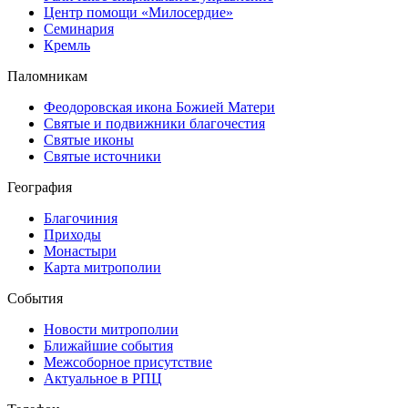
Центр помощи «Милосердие»
Семинария
Кремль
Паломникам
Феодоровская икона Божией Матери
Святые и подвижники благочестия
Святые иконы
Святые источники
География
Благочиния
Приходы
Монастыри
Карта митрополии
События
Новости митрополии
Ближайшие события
Межсоборное присутствие
Актуальное в РПЦ