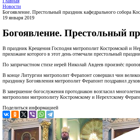
Главная
Новости
Богоявление. Престольный праздник кафедрального собора Ко
19 января 2019
Богоявление. Престольный пр
В праздник Крещения Господня митрополит Костромской и Не
прихожане которого в этот день отмечали престольный празд
По запричастном стихе иерей Николай Авдеев произнёс пропо
В конце Литургии митрополит Ферапонт совершил чин великого
празднику Богоявления митрополит Ферапонт поздравил духове
В завершение богослужения протодиакон возгласил многолети
митрополии митрополиту Костромскому и Нерехтскому Ферапонт
Поделиться информацией