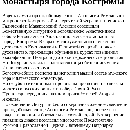
монастыря города Костромы
В день памяти преподобномученицы Анастасии Римляныни
митрополит Костромской и Нерехтский Ферапонт и епископ
Галичский и Макарьевский Алексий совершили
Божественную литургию в Богоявленско-Анастасиином
соборе Богоявленско-Анастасиина женского монастыря
города Костромы. Владыкам сослужило многочисленное
духовенство Костромской и Галичской епархий, а также
духовенство, проходящие обучение на курсах повышения
квалификации Центра подготовки церковных специалистов.
На Литургии молилась настоятельница обители игумения
Иннокентия с сестрами.
Богослужебные песнопения исполнил малый состав мужского
хора Ипатьевского монастыря.
На сугубой ектении были прочитаны прошения и вознесена
молитва о русских воинах и победе Святой Руси.
Проповедь перед причащением произнёс иерей Андрей
Яковлев.
По окончании Литургии было совершено молебное славление
преподобномученице Анастасии Римляныне, после чего
владыки окропили богомольцев святой водой. В завершение
праздника диакон возгласил многолетие Предстоятелю
Русской Православной Церкви Святейшему Патриарху