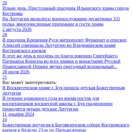
20
Ильин день. Престольный праздник Ильинского храма города
Костромы
На Литургии молились: военнослужащие-десантники 331
полка, многочисленные прихожане и гости храма
2 августа 2026
28
В праздник Крещения Руси митрополит Ферапонт и епископ
Алексий совершили Литургию во Владимирском храме
Костромского кремля
В этот же день в полдень по благословению Святейшего
Патриарха Кирилла во всех храмах и монастырях Русской
Православной Церкви звучал ежегодный колокольный...
28 июля 2026
21
Вас может заинтересовать:
В Воскресенском храме г. Буя прошла детская Божественная
литургия
В течение церковного года во время постов для
воспитанников воскресной школы г. Буя традиционно
проводятся четыре детские Литургии
11 декабря 2024
10
Божественная литургия в Богоявленском соборе Костромского
кремля в Неделю 23-ю по Пятидесятнице