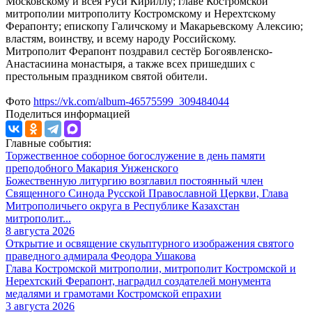
Московскому и всея Руси Кириллу; главе Костромской
митрополии митрополиту Костромскому и Нерехтскому
Ферапонту; епископу Галичскому и Макарьевскому Алексию;
властям, воинству, и всему народу Российскому.
Митрополит Ферапонт поздравил сестёр Богоявленско-
Анастасиина монастыря, а также всех пришедших с
престольным праздником святой обители.
Фото
https://vk.com/album-46575599_309484044
Поделиться информацией
Главные события:
Торжественное соборное богослужение в день памяти
преподобного Макария Унженского
Божественную литургию возглавил постоянный член
Священного Синода Русской Православной Церкви, Глава
Митрополичьего округа в Республике Казахстан
митрополит...
8 августа 2026
Открытие и освящение скульптурного изображения святого
праведного адмирала Феодора Ушакова
Глава Костромской митрополии, митрополит Костромской и
Нерехтский Ферапонт, наградил создателей монумента
медалями и грамотами Костромской епрахии
3 августа 2026