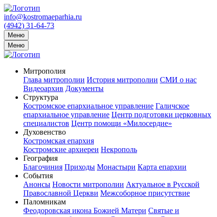
info@kostromaeparhia.ru
(4942) 31-64-73
Меню
Меню
Митрополия
Глава митрополии
История митрополии
СМИ о нас
Видеоархив
Документы
Структура
Костромское епархиальное управление
Галичское
епархиальное управление
Центр подготовки церковных
специалистов
Центр помощи «Милосердие»
Духовенство
Костромская епархия
Костромские архиереи
Некрополь
География
Благочиния
Приходы
Монастыри
Карта епархии
События
Анонсы
Новости митрополии
Актуальное в Русской
Православной Церкви
Межсоборное присутствие
Паломникам
Феодоровская икона Божией Матери
Святые и