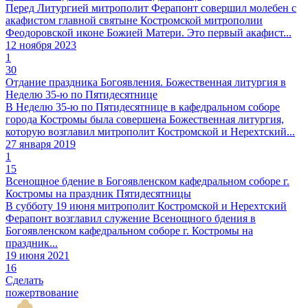
Перед Литургией митрополит Ферапонт совершил молебен с
акафистом главной святыне Костромской митрополии
Феодоровской иконе Божией Матери. Это первый акафист...
12 ноября 2023
1
30
Отдание праздника Богоявления. Божественная литургия в
Неделю 35-ю по Пятидесятнице
В Неделю 35-ю по Пятидесятнице в кафедральном соборе
города Костромы была совершена Божественная литургия,
которую возглавил митрополит Костромской и Нерехтский...
27 января 2019
1
15
Всенощное бдение в Богоявленском кафедральном соборе г.
Костромы на праздник Пятидесятницы
В субботу 19 июня митрополит Костромской и Нерехтский
Ферапонт возглавил служение Всенощного бдения в
Богоявленском кафедральном соборе г. Костромы на
праздник...
19 июня 2021
16
Сделать
пожертвование