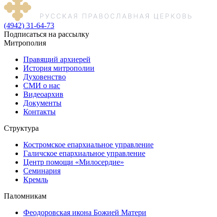
(4942) 31-64-73
Подписаться на рассылку
Митрополия
Правящий архиерей
История митрополии
Духовенство
СМИ о нас
Видеоархив
Документы
Контакты
Структура
Костромское епархиальное управление
Галичское епархиальное управление
Центр помощи «Милосердие»
Семинария
Кремль
Паломникам
Феодоровская икона Божией Матери