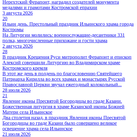
Нерехтский Ферапонт, наградил создателей монумента
медалями и грамотами Костромской епрахии
3 августа 2026
20
Ильин день. Престольный праздник Ильинского храма города
Костромы
На Литургии молились: военнослужащие-десантники 331
полка, многочисленные прихожане и гости храма
2 августа 2026
28
В праздник Крещения Руси митрополит Ферапонт и епископ
Алексий совершили Литургию во Владимирском храме
Костромского кремля
В этот же день в полдень по благословению Святейшего
Патриарха Кирилла во всех храмах и монастырях Русской
Православной Церкви звучал ежегодный колокольный...
28 июля 2026
21
Явление иконы Пресвятой Богородицы во граде Казани.
Божественная литургия в храме Казанской иконы Божией
Матери села Ильинское
Два столетия назад, в праздник Явления иконы Пресвятой
Богородицы во граде Казани было совершено великое
освещение храма села Ильинское
21 июля 2026