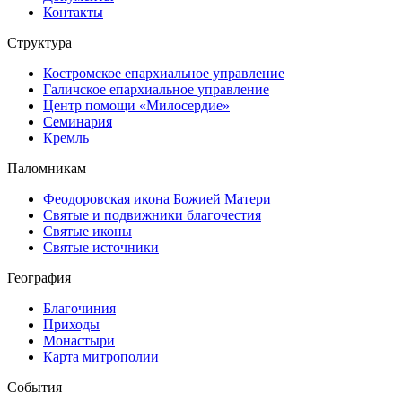
Контакты
Структура
Костромское епархиальное управление
Галичское епархиальное управление
Центр помощи «Милосердие»
Семинария
Кремль
Паломникам
Феодоровская икона Божией Матери
Святые и подвижники благочестия
Святые иконы
Святые источники
География
Благочиния
Приходы
Монастыри
Карта митрополии
События