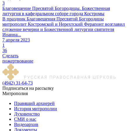
3
Благовещение Пресвятой Богородицы. Божественная
литургия в кафедральном соборе города Костромы
В праздник Благовещения Пресвятой Богородицы
митрополит Костромской и Нерехтский Ферапонт возглавил
служение вечерни и Божественной литургии святителя
Иоанна...
7 апреля 2023
1
36
Сделать
пожертвование
(4942) 31-64-73
Подписаться на рассылку
Митрополия
Правящий архиерей
История митрополии
Духовенство
СМИ о нас
Видеоархив
Документы