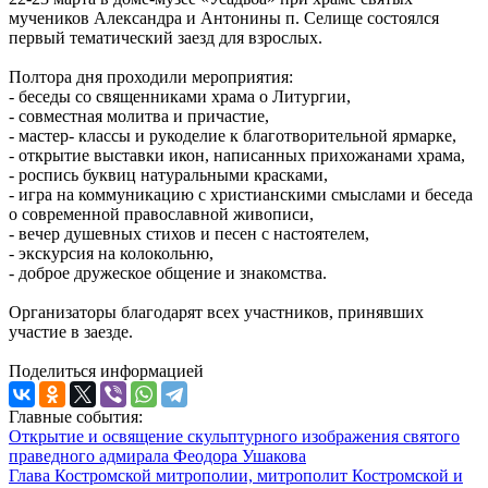
мучеников Александра и Антонины п. Селище состоялся
первый тематический заезд для взрослых.
Полтора дня проходили мероприятия:
- беседы со священниками храма о Литургии,
- совместная молитва и причастие,
- мастер- классы и рукоделие к благотворительной ярмарке,
- открытие выставки икон, написанных прихожанами храма,
- роспись буквиц натуральными красками,
- игра на коммуникацию с христианскими смыслами и беседа
о современной православной живописи,
- вечер душевных стихов и песен с настоятелем,
- экскурсия на колокольню,
- доброе дружеское общение и знакомства.
Организаторы благодарят всех участников, принявших
участие в заезде.
Поделиться информацией
Главные события:
Открытие и освящение скульптурного изображения святого
праведного адмирала Феодора Ушакова
Глава Костромской митрополии, митрополит Костромской и