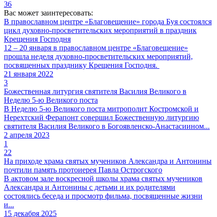
36
Вас может заинтересовать:
В православном центре «Благовещение» города Буя состоялся
цикл духовно-просветительских мероприятий в праздник
Крещения Господня
12 – 20 января в православном центре «Благовещение»
прошла неделя духовно-просветительских мероприятий,
посвященных празднику Крещения Господня.
21 января 2022
3
Божественная литургия святителя Василия Великого в
Неделю 5-ю Великого поста
В Неделю 5-ю Великого поста митрополит Костромской и
Нерехтский Ферапонт совершил Божественную литургию
святителя Василия Великого в Богоявленско-Анастасиином...
2 апреля 2023
1
22
На приходе храма святых мучеников Александра и Антонины
почтили память протоиерея Павла Острогского
В актовом зале воскресной школы храма святых мучеников
Александра и Антонины с детьми и их родителями
состоялись беседа и просмотр фильма, посвященные жизни
и...
15 декабря 2025