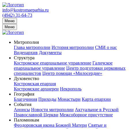
info@kostromaeparhia.ru
(4942) 31-64-73
Меню
Меню
Митрополия
Глава митрополии
История митрополии
СМИ о нас
Видеоархив
Документы
Структура
Костромское епархиальное управление
Галичское
епархиальное управление
Центр подготовки церковных
специалистов
Центр помощи «Милосердие»
Духовенство
Костромская епархия
Костромские архиереи
Некрополь
География
Благочиния
Приходы
Монастыри
Карта епархии
События
Анонсы
Новости митрополии
Актуальное в Русской
Православной Церкви
Межсоборное присутствие
Паломникам
Феодоровская икона Божией Матери
Святые и