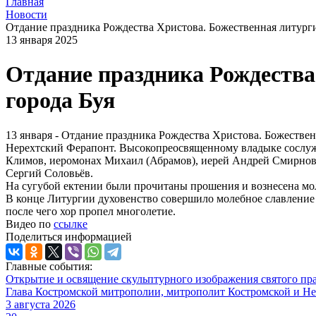
Главная
Новости
Отдание праздника Рождества Христова. Божественная литурги
13 января 2025
Отдание праздника Рождества
города Буя
13 января - Отдание праздника Рождества Христова. Божеств
Нерехтский Ферапонт. Высокопреосвященному владыке сослужи
Климов, иеромонах Михаил (Абрамов), иерей Андрей Смирнов,
Сергий Соловьёв.
На сугубой ектении были прочитаны прошения и вознесена мол
В конце Литургии духовенство совершило молебное славление
после чего хор пропел многолетие.
Видео по
ссылке
Поделиться информацией
Главные события:
Открытие и освящение скульптурного изображения святого пр
Глава Костромской митрополии, митрополит Костромской и Не
3 августа 2026