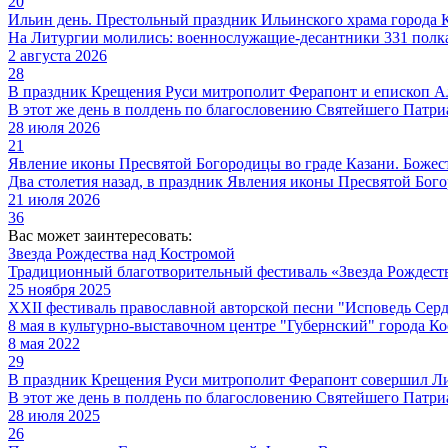
20
Ильин день. Престольный праздник Ильинского храма города
На Литургии молились: военнослужащие-десантники 331 полка
2 августа 2026
28
В праздник Крещения Руси митрополит Ферапонт и епископ А
В этот же день в полдень по благословению Святейшего Патри
28 июля 2026
21
Явление иконы Пресвятой Богородицы во граде Казани. Божес
Два столетия назад, в праздник Явления иконы Пресвятой Бог
21 июля 2026
36
Вас может заинтересовать:
Звезда Рождества над Костромой
Традиционный благотворительный фестиваль «Звезда Рождества»
25 ноября 2025
XXII фестиваль православной авторской песни "Исповедь Cер
8 мая в культурно-выставочном центре "Губернский" города К
8 мая 2022
29
В праздник Крещения Руси митрополит Ферапонт совершил Ли
В этот же день в полдень по благословению Святейшего Патри
28 июля 2025
26