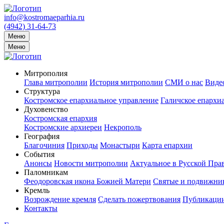
info@kostromaeparhia.ru
(4942) 31-64-73
Меню
Меню
Митрополия
Глава митрополии
История митрополии
СМИ о нас
Виде
Структура
Костромское епархиальное управление
Галичское епархи
Духовенство
Костромская епархия
Костромские архиереи
Некрополь
География
Благочиния
Приходы
Монастыри
Карта епархии
События
Анонсы
Новости митрополии
Актуальное в Русской Пра
Паломникам
Феодоровская икона Божией Матери
Святые и подвижник
Кремль
Возрождение кремля
Сделать пожертвования
Публикаци
Контакты