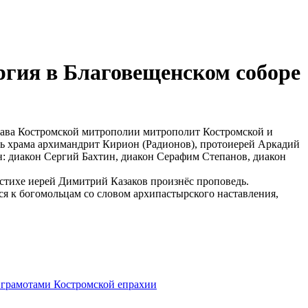
ргия в Благовещенском соборе
глава Костромской митрополии митрополит Костромской и
ь храма архимандрит Кирион (Радионов), протоиерей Аркадий
: диакон Сергий Бахтин, диакон Серафим Степанов, диакон
 стихе иерей Димитрий Казаков произнёс проповедь.
я к богомольцам со словом архипастырского наставления,
 грамотами Костромской епрахии