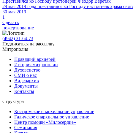
Преставился ко Господу протоиерей Феодор Веретяк
29 мая 2019 года преставился ко Господу настоятель храма св
30 мая 2019
1
Сделать
пожертвование
(4942) 31-64-73
Подписаться на рассылку
Митрополия
Правящий архиерей
История митрополии
Духовенство
СМИ о нас
Видеоархив
Документы
Контакты
Структура
Костромское епархиальное управление
Галичское епархиальное управление
Центр помощи «Милосердие»
Семинария
Кремль