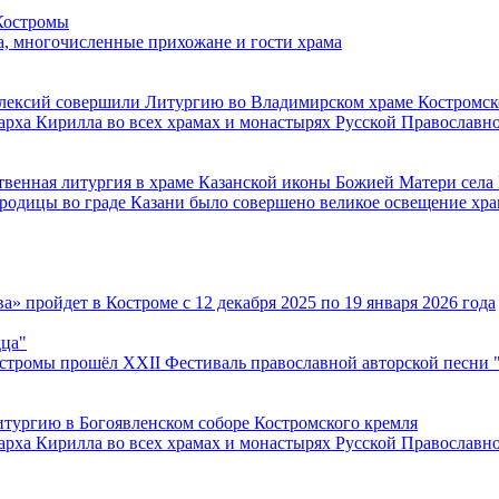
 Костромы
, многочисленные прихожане и гости храма
лексий совершили Литургию во Владимирском храме Костромск
арха Кирилла во всех храмах и монастырях Русской Православн
твенная литургия в храме Казанской иконы Божией Матери села
ородицы во граде Казани было совершено великое освещение хра
 пройдет в Костроме с 12 декабря 2025 по 19 января 2026 года
дца"
остромы прошёл XXII Фестиваль православной авторской песни 
тургию в Богоявленском соборе Костромского кремля
арха Кирилла во всех храмах и монастырях Русской Православн