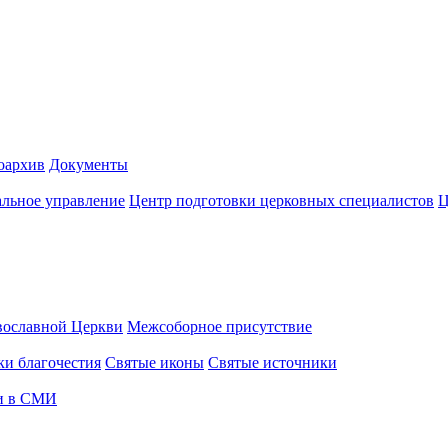
оархив
Документы
альное управление
Центр подготовки церковных специалистов
Ц
вославной Церкви
Межсоборное присутствие
и благочестия
Святые иконы
Святые источники
и в СМИ