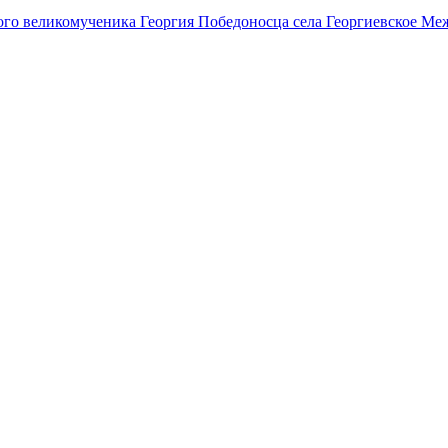
ятого великомученика Георгия Победоносца села Георгиевское Ме