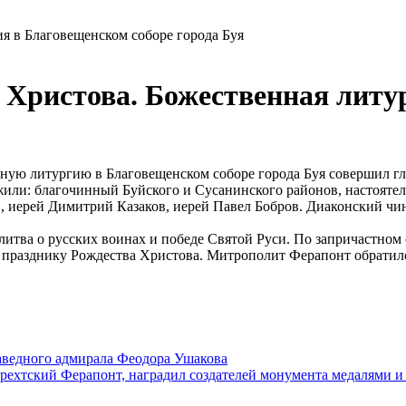
я в Благовещенском соборе города Буя
 Христова. Божественная литу
енную литургию в Благовещенском соборе города Буя совершил 
ли: благочинный Буйского и Сусанинского районов, настоятел
 иерей Димитрий Казаков, иерей Павел Бобров. Диаконский чин
итва о русских воинах и победе Святой Руси. По запричастном
 празднику Рождества Христова. Митрополит Ферапонт обратилс
аведного адмирала Феодора Ушакова
рехтский Ферапонт, наградил создателей монумента медалями и