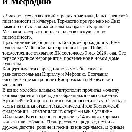
и Мефодию
22 мая во всех славянский странах отметили День славянской
письменности и культуры. Торжество приурочено ко Дню
памяти святых равноапостольных братьев Кирилла и
Мефодия, которые принесли на славянскую землю
письменность.
Праздничные мероприятия в Костроме проходили в Доме
культуры «Майский» на территории Парка Победы,
торжественное открытие ДК состоялось 9 мая 2026 года. Это
первое крупное мероприятие, проведенное в новом Доме
культуры.
Концерт начался с праздничного молебна святым
равноапостольным Кириллу и Мефодию. Возглавил
богослужение митрополит Костромской и Нерехтский
Ферапонт.
В конце молебны владыка митрополит прочитал молитву
святым братьям и преподал собравшимся благословение.
Архиерейский хор исполнил гимн просветителям. Светскую
часть праздника открыл Академический хор Костромской
филармонии – спел эпилог из оперы «Иван Сусанин»
«Славься». Всего на сцену поднялись 14 лучших хоровых
коллективов области. Пели русские народные, песни о
дружбе, детстве, родине и песни из кинофильмов. В финале