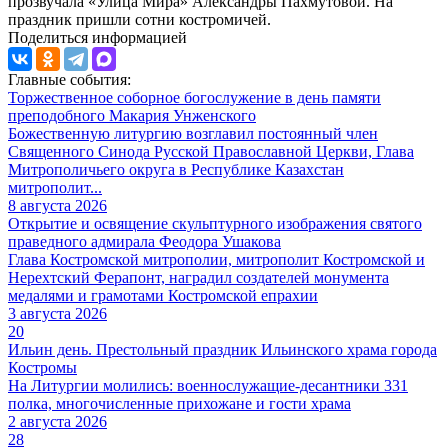
прозвучала «Улица Мира» Александры Пахмутовой. На
праздник пришли сотни костромичей.
Поделиться информацией
Главные события:
Торжественное соборное богослужение в день памяти
преподобного Макария Унженского
Божественную литургию возглавил постоянный член
Священного Синода Русской Православной Церкви, Глава
Митрополичьего округа в Республике Казахстан
митрополит...
8 августа 2026
Открытие и освящение скульптурного изображения святого
праведного адмирала Феодора Ушакова
Глава Костромской митрополии, митрополит Костромской и
Нерехтский Ферапонт, наградил создателей монумента
медалями и грамотами Костромской епрахии
3 августа 2026
20
Ильин день. Престольный праздник Ильинского храма города
Костромы
На Литургии молились: военнослужащие-десантники 331
полка, многочисленные прихожане и гости храма
2 августа 2026
28