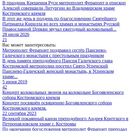
В праздник Крещения Руси митрополит Ферапонт и епископ
Алексий совершили Литургию во Владимирском храме
Костромского кремля
В этот же день в полдень по благословению Святейшего
Патриарха Кирилла во всех храмах и монастырях Русской
Православной Церкви звучал ежегодный колокольный...
28 июля 2026
21
Вас может заинтересовать:
Митрополит Ферапонт поздравил сестёр Паисиево-
Галичского монастыря с престольным праздником
В день памяти преподобного Паисия Галичского глава
Костромской митрополии посетил Свято-Успенский
Паисиево-Галичский женский монастырь, в Успенском
храме...
5 июня 2019
42
Концерт колокольных звонов на колокольне Богоявленского
собора Костромского кремля
Концерт посвящён освящению Богоявленского собора
Костромского кремля.
22 сентября 2023
Великий покаянный канон преподобного Андрея Критского в
Петропавловском храме г. Костромы
По окончании богослужения митрополит Ферапонт преподал