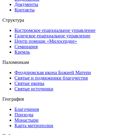
Документы
Контакты
Структура
Костромское епархиальное управление
Галичское епархиальное управление
Центр помощи «Милосердие»
Семинария
Кремль
Паломникам
Феодоровская икона Божией Матери
Святые и подвижники благочестия
Святые иконы
Святые источники
География
Благочиния
Приходы
Монастыри
Карта митрополии