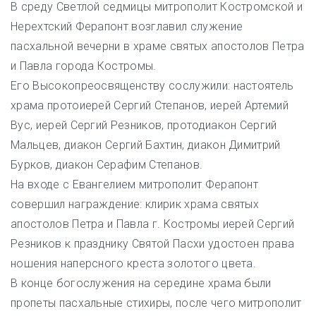
В среду Светлой седмицы митрополит Костромской и
Нерехтский Ферапонт возглавил служение
пасхальной вечерни в храме святых апостолов Петра
и Павла города Костромы.
Его Высокопреосвященству сослужили: настоятель
храма протоиерей Сергий Степанов, иерей Артемий
Вус, иерей Сергий Резников, протодиакон Сергий
Мальцев, диакон Сергий Бахтин, диакон Димитрий
Бурков, диакон Серафим Степанов.
На входе с Евангелием митрополит Ферапонт
совершил награждение: клирик храма святых
апостолов Петра и Павла г. Костромы иерей Сергий
Резников к празднику Святой Пасхи удостоен права
ношения наперсного креста золотого цвета.
В конце богослужения на середине храма были
пропеты пасхальные стихиры, после чего митрополит