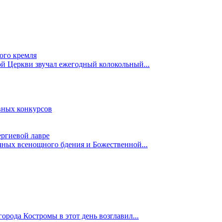
ого кремля
ой Церкви звучал ежегодный колокольный...
вных конкурсов
ергиевой лавре
ных всенощного бдения и Божественной...
рода Костромы в этот день возглавил...