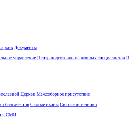
оархив
Документы
альное управление
Центр подготовки церковных специалистов
Ц
вославной Церкви
Межсоборное присутствие
и благочестия
Святые иконы
Святые источники
и в СМИ