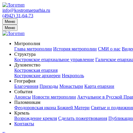
info@kostromaeparhia.ru
(4942) 31-64-73
Меню
Меню
Митрополия
Глава митрополии
История митрополии
СМИ о нас
Виде
Структура
Костромское епархиальное управление
Галичское епархи
Духовенство
Костромская епархия
Костромские архиереи
Некрополь
География
Благочиния
Приходы
Монастыри
Карта епархии
События
Анонсы
Новости митрополии
Актуальное в Русской Пра
Паломникам
Феодоровская икона Божией Матери
Святые и подвижник
Кремль
Возрождение кремля
Сделать пожертвования
Публикаци
Контакты