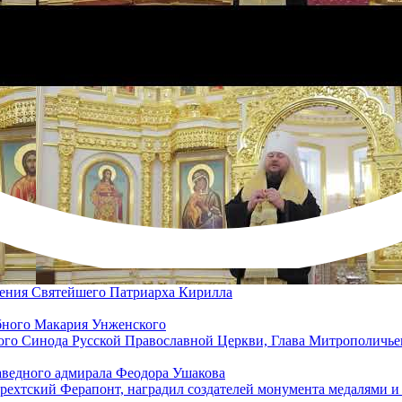
дения Святейшего Патриарха Кирилла
бного Макария Унженского
о Синода Русской Православной Церкви, Глава Митрополичьего
аведного адмирала Феодора Ушакова
рехтский Ферапонт, наградил создателей монумента медалями и