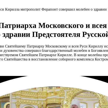
уси Кирилла митрополит Ферапонт совершил молебен о здравии
Патриарха Московского и все
 здравии Предстоятеля Русск
кви Святейшему Патриарху Московскому и всея Руси Кириллу ис
 духовенства совершил благодарственный молебен в Богоявлен
чествуемом Святейшем Патриархе Кирилле. В конце молебна про
о Святейшества в восстановление соборного комплекса Костром