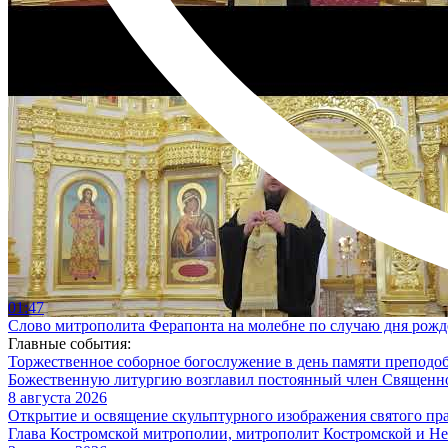
01:47
Слово митрополита Ферапонта на молебне по случаю дня рож
Главные события:
Торжественное соборное богослужение в день памяти преподо
Божественную литургию возглавил постоянный член Священног
8 августа 2026
Открытие и освящение скульптурного изображения святого пр
Глава Костромской митрополии, митрополит Костромской и Не