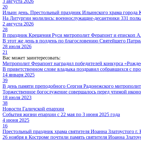
3 августа 2026
20
Ильин день. Престольный праздник Ильинского храма города
На Литургии молились: военнослужащие-десантники 331 полка
2 августа 2026
28
В праздник Крещения Руси митрополит Ферапонт и епископ А
В этот же день в полдень по благословению Святейшего Патри
28 июля 2026
21
Вас может заинтересовать:
Митрополит Ферапонт наградил победителей конкурса «Рожде
В приветственном слове владыка поздравил собравшихся с пр
14 января 2025
39
В день памяти преподобного Сергия Радонежского митрополит
Торжественное богослужение совершалось перед чтимой иконо
18 июля 2023
38
Новости Галичской епархии
События жизни епархии с 22 мая по 3 июня 2025 года
4 июня 2025
16
Престольный праздник храма святителя Иоанна Златоустого г.
26 ноября в Костроме почтили память святителя Иоанна Златоу