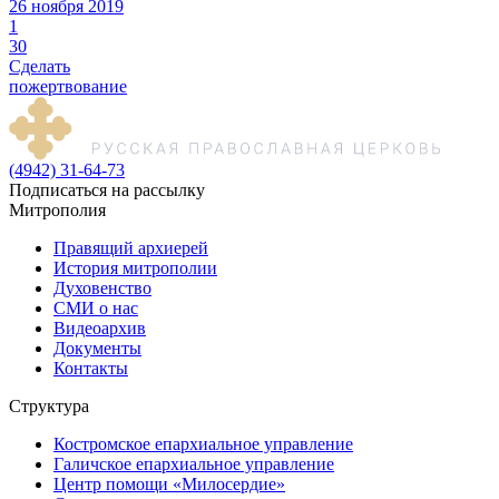
26 ноября 2019
1
30
Сделать
пожертвование
(4942) 31-64-73
Подписаться на рассылку
Митрополия
Правящий архиерей
История митрополии
Духовенство
СМИ о нас
Видеоархив
Документы
Контакты
Структура
Костромское епархиальное управление
Галичское епархиальное управление
Центр помощи «Милосердие»