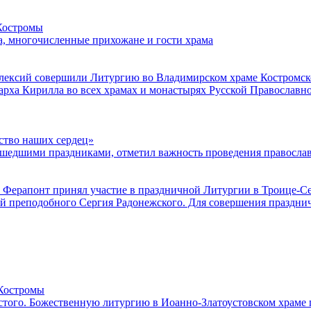
 Костромы
, многочисленные прихожане и гости храма
лексий совершили Литургию во Владимирском храме Костромск
арха Кирилла во всех храмах и монастырях Русской Православн
ство наших сердец»
ошедшими праздниками, отметил важность проведения правосла
 Ферапонт принял участие в праздничной Литургии в Троице-С
й преподобного Сергия Радонежского. Для совершения празднич
 Костромы
стого. Божественную литургию в Иоанно-Златоустовском храме го