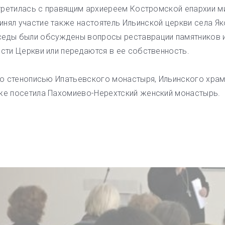
ретилась с правящим архиереем Костромской епархии м
инял участие также настоятель Ильинской церкви села Я
еседы были обсуждены вопросы реставрации памятников 
ости Церкви или передаются в ее собственность.
о стенописью Ипатьевского монастыря, Ильинского храм
кже посетила Пахомиево-Нерехтский женский монастырь.