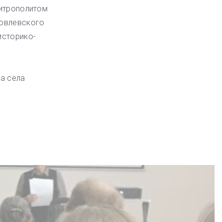
итрополитом
ковлевского
историко-
а села