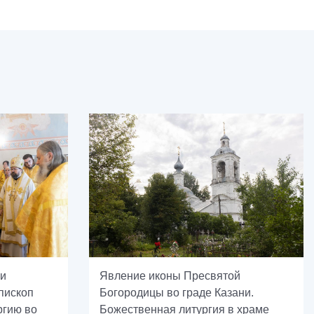
си
Явление иконы Пресвятой
пископ
Богородицы во граде Казани.
ргию во
Божественная литургия в храме