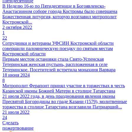
Пятидесятнице
В Неделю 16-ю по Пятидесятнице в Богоявленско-
Анастасиином соборе города Костромы было совершена
Божественная литургия, которую возглавил митрополит
Костромской...
2 октября 2022
1
22
Сотрудники и ветераны УФСИН Костромской области
совершили паломническую поездку по святым местам
Костромской области
Первым местом остановки стала Свято-Успенская
Тетеринская женская пустынь, распложенная в селе
Тетеринское. Посетителей встретила монахиня Варвара
18 июня 2024
8
Митрополит Ферапонт принял участие в торжествах в честь
Казанской иконы Божией Матери в столице Татарстана
21 июля 2022 года, в день празднования явления иконы
Пресвятой Богородицы во граде Казани (1579), молитвенные
торжества в столице Татарстана возглавили Патриарший...
21 июля 2022
24
Сделать
пожертвование