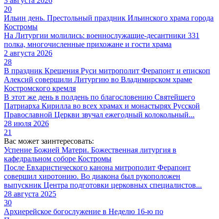
3 августа 2026
20
Ильин день. Престольный праздник Ильинского храма города
Костромы
На Литургии молились: военнослужащие-десантники 331
полка, многочисленные прихожане и гости храма
2 августа 2026
28
В праздник Крещения Руси митрополит Ферапонт и епископ
Алексий совершили Литургию во Владимирском храме
Костромского кремля
В этот же день в полдень по благословению Святейшего
Патриарха Кирилла во всех храмах и монастырях Русской
Православной Церкви звучал ежегодный колокольный...
28 июля 2026
21
Вас может заинтересовать:
Успение Божией Матери. Божественная литургия в
кафедральном соборе Костромы
После Евхаристического канона митрополит Ферапонт
совершил хиротонию. Во диакона был рукоположен
выпускник Центра подготовки церковных специалистов...
28 августа 2025
30
Архиерейское богослужение в Неделю 16-ю по