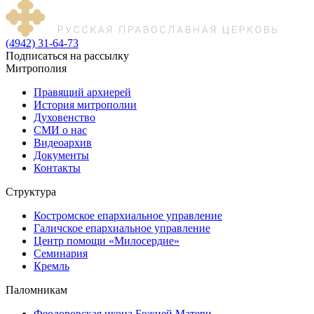
(4942) 31-64-73
Подписаться на рассылку
Митрополия
Правящий архиерей
История митрополии
Духовенство
СМИ о нас
Видеоархив
Документы
Контакты
Структура
Костромское епархиальное управление
Галичское епархиальное управление
Центр помощи «Милосердие»
Семинария
Кремль
Паломникам
Феодоровская икона Божией Матери