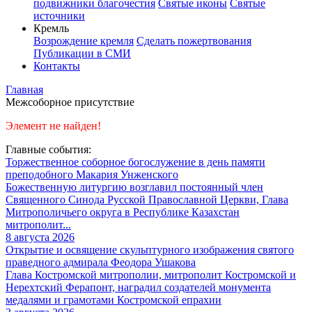
подвижники благочестия
Святые иконы
Святые
источники
Кремль
Возрождение кремля
Сделать пожертвования
Публикации в СМИ
Контакты
Главная
Межсоборное присутствие
Элемент не найден!
Главные события:
Торжественное соборное богослужение в день памяти
преподобного Макария Унженского
Божественную литургию возглавил постоянный член
Священного Синода Русской Православной Церкви, Глава
Митрополичьего округа в Республике Казахстан
митрополит...
8 августа 2026
Открытие и освящение скульптурного изображения святого
праведного адмирала Феодора Ушакова
Глава Костромской митрополии, митрополит Костромской и
Нерехтский Ферапонт, наградил создателей монумента
медалями и грамотами Костромской епрахии