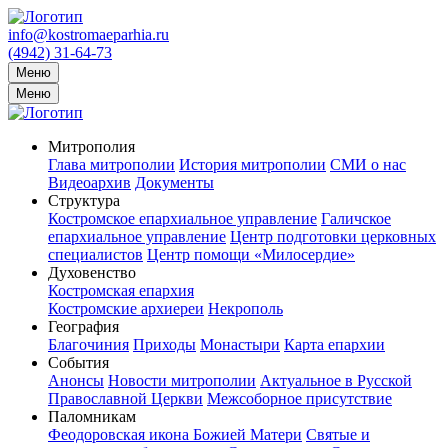
info@kostromaeparhia.ru
(4942) 31-64-73
Меню
Меню
Митрополия
Глава митрополии
История митрополии
СМИ о нас
Видеоархив
Документы
Структура
Костромское епархиальное управление
Галичское
епархиальное управление
Центр подготовки церковных
специалистов
Центр помощи «Милосердие»
Духовенство
Костромская епархия
Костромские архиереи
Некрополь
География
Благочиния
Приходы
Монастыри
Карта епархии
События
Анонсы
Новости митрополии
Актуальное в Русской
Православной Церкви
Межсоборное присутствие
Паломникам
Феодоровская икона Божией Матери
Святые и