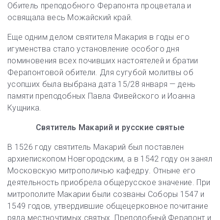
Обитель преподобного Ферапонта процветала и
освящала весь Можайский край.
Еще одним делом святителя Макария в годы его
игуменства стало установление особого дня
поминовения всех почивших настоятелей и братии
Ферапонтовой обители. Для сугубой молитвы об
усопших была выбрана дата 15/28 января — день
памяти преподобных Павла Фивейского и Иоанна
Кущника.
Святитель Макарий и русские святые
В 1526 году святитель Макарий был поставлен
архиепископом Новгородским, а в 1542 году он занял
Московскую митрополичью кафедру. Отныне его
деятельность приобрела общерусское значение. При
митрополите Макарии были созваны Соборы 1547 и
1549 годов, утвердившие общецерковное почитание
ряда местночтимых святых. Преподобный Ферапонт и