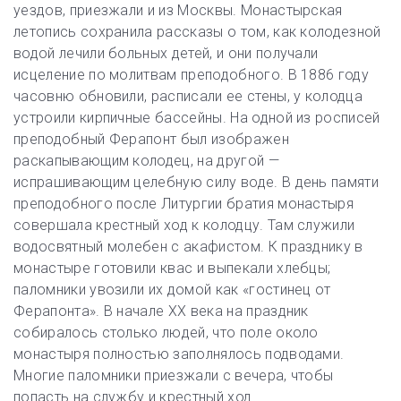
уездов, приезжали и из Москвы. Монастырская
летопись сохранила рассказы о том, как колодезной
водой лечили больных детей, и они получали
исцеление по молитвам преподобного. В 1886 году
часовню обновили, расписали ее стены, у колодца
устроили кирпичные бассейны. На одной из росписей
преподобный Ферапонт был изображен
раскапывающим колодец, на другой —
испрашивающим целебную силу воде. В день памяти
преподобного после Литургии братия монастыря
совершала крестный ход к колодцу. Там служили
водосвятный молебен с акафистом. К празднику в
монастыре готовили квас и выпекали хлебцы;
паломники увозили их домой как «гостинец от
Ферапонта». В начале XX века на праздник
собиралось столько людей, что поле около
монастыря полностью заполнялось подводами.
Многие паломники приезжали с вечера, чтобы
попасть на службу и крестный ход.