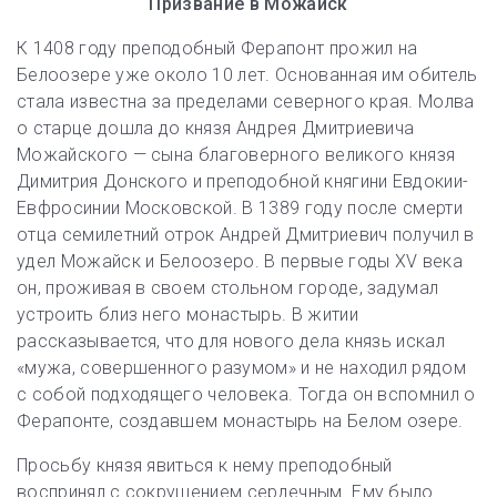
Призвание в Можайск
К 1408 году преподобный Ферапонт прожил на
Белоозере уже около 10 лет. Основанная им обитель
стала известна за пределами северного края. Молва
о старце дошла до князя Андрея Дмитриевича
Можайского — сына благоверного великого князя
Димитрия Донского и преподобной княгини Евдокии-
Евфросинии Московской. В 1389 году после смерти
отца семилетний отрок Андрей Дмитриевич получил в
удел Можайск и Белоозеро. В первые годы XV века
он, проживая в своем стольном городе, задумал
устроить близ него монастырь. В житии
рассказывается, что для нового дела князь искал
«мужа, совершенного разумом» и не находил рядом
с собой подходящего человека. Тогда он вспомнил о
Ферапонте, создавшем монастырь на Белом озере.
Просьбу князя явиться к нему преподобный
воспринял с сокрушением сердечным. Ему было