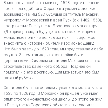
В монастырской летописи под 1523 годом впервые
после преподобного Ферапонта упоминается имя
архимандрита. Им был будущий святитель Макарий,
митрополит Московский и всея Руси (ок. 1482-1563),
постриженик Пафнутьево-Боровского монастыря.
«До прихода сюда будущего святителя Макария в
монастыре почти не велись записи, — продолжает
знакомить с историей обители иеромонах Давид. —
Что было здесь до 1523 года, мы представляем себе
смутно. Знаем только, что постройки были
деревянными. С именем святителя Макария связано
строительство каменного собора. Позднее он
помогал и с его росписью. Для монастыря это был
важный рубеж».
Святитель был настоятелем Лужецкого монастыря с
1523 по 1526 год. В Можайск он пришел, уже имея
опыт строгой монастырской школы: до этого он жил
в Пафнутьево-Боровской обители и высоко чтил