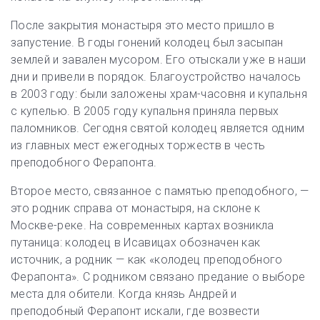
После закрытия монастыря это место пришло в
запустение. В годы гонений колодец был засыпан
землей и завален мусором. Его отыскали уже в наши
дни и привели в порядок. Благоустройство началось
в 2003 году: были заложены храм-часовня и купальня
с купелью. В 2005 году купальня приняла первых
паломников. Сегодня святой колодец является одним
из главных мест ежегодных торжеств в честь
преподобного Ферапонта.
Второе место, связанное с памятью преподобного, —
это родник справа от монастыря, на склоне к
Москве-реке. На современных картах возникла
путаница: колодец в Исавицах обозначен как
источник, а родник — как «колодец преподобного
Ферапонта». С родником связано предание о выборе
места для обители. Когда князь Андрей и
преподобный Ферапонт искали, где возвести