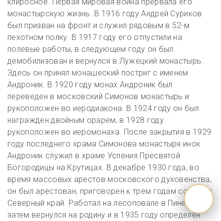
клиросное. Первая мировая война прервала его
монастырскую жизнь. В 1916 году Андрей Суриков
был призван на фронт и служил рядовым в 52-м
пехотном полку. В 1917 году его отпустили на
полевые работы, в следующем году он был
демобилизован и вернулся в Лужецкий монастырь.
Здесь он принял монашеский постриг с именем
Андроник. В 1920 году монах Андроник был
переведен в московский Симонов монастырь и
рукоположен во иеродиакона. В 1924 году он был
награжден двойным орарем, в 1928 году
рукоположен во иеромонаха. После закрытия в 1929
году последнего храма Симонова монастыря инок
Андроник служил в храме Успения Пресвятой
Богородицы на Крутицах. В декабре 1930 года, во
время массовых арестов московского духовенства,
он был арестован, приговорен к трем годам ссылки в
Северный край. Работал на лесоповале в Пинеге,
затем вернулся на родину и в 1935 году определен