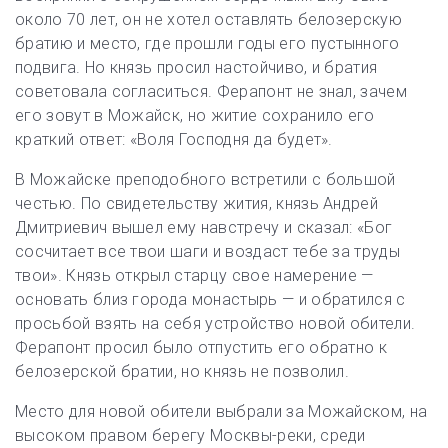
около 70 лет, он не хотел оставлять белозерскую
братию и место, где прошли годы его пустынного
подвига. Но князь просил настойчиво, и братия
советовала согласиться. Ферапонт не знал, зачем
его зовут в Можайск, но житие сохранило его
краткий ответ: «Воля Господня да будет».
В Можайске преподобного встретили с большой
честью. По свидетельству жития, князь Андрей
Дмитриевич вышел ему навстречу и сказал: «Бог
сосчитает все твои шаги и воздаст тебе за труды
твои». Князь открыл старцу свое намерение —
основать близ города монастырь — и обратился с
просьбой взять на себя устройство новой обители.
Ферапонт просил было отпустить его обратно к
белозерской братии, но князь не позволил.
Место для новой обители выбрали за Можайском, на
высоком правом берегу Москвы-реки, среди