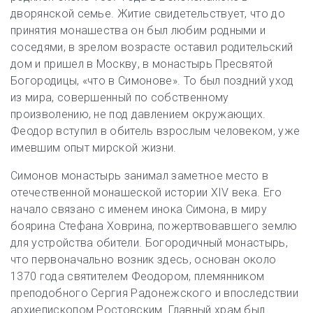
дворянской семье. Житие свидетельствует, что до
принятия монашества он был любим родными и
соседями, в зрелом возрасте оставил родительский
дом и пришел в Москву, в монастырь Пресвятой
Богородицы, «что в Симонове». То был поздний уход
из мира, совершенный по собственному
произволению, не под давлением окружающих.
Феодор вступил в обитель взрослым человеком, уже
имевшим опыт мирской жизни.
Симонов монастырь занимал заметное место в
отечественной монашеской истории XIV века. Его
начало связано с именем инока Симона, в миру
боярина Стефана Ховрина, пожертвовавшего землю
для устройства обители. Богородичный монастырь,
что первоначально возник здесь, основан около
1370 года святителем Феодором, племянником
преподобного Сергия Радонежского и впоследствии
архиепископом Ростовским. Главный храм был