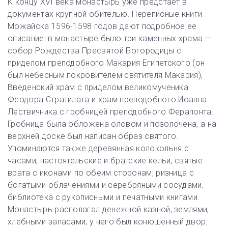
К концу XVI века монастырь уже предстает в
документах крупной обителью. Переписные книги
Можайска 1596-1598 годов дают подробное ее
описание: в монастыре было три каменных храма —
собор Рождества Пресвятой Богородицы с
приделом преподобного Макария Египетского (он
был небесным покровителем святителя Макария),
Введенский храм с приделом великомученика
Феодора Стратилата и храм преподобного Иоанна
Лествичника с гробницей преподобного Ферапонта.
Гробница была обложена оловом и позолочена, а на
верхней доске был написан образ святого.
Упоминаются также деревянная колокольня с
часами, настоятельские и братские кельи, святые
врата с иконами по обеим сторонам, ризница с
богатыми облачениями и серебряными сосудами,
библиотека с рукописными и печатными книгами.
Монастырь располагал денежной казной, землями,
хлебными запасами, у него был конюшенный двор.