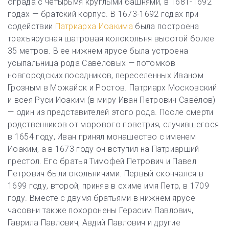
ограда с четырьмя круглыми башнями, в 1681-1692
годах — братский корпус. В 1673-1692 годах при
содействии
Патриарха Иоакима
была построена
трехъярусная шатровая колокольня высотой более
35 метров. В ее нижнем ярусе была устроена
усыпальница рода Савёловых — потомков
новгородских посадников, переселенных Иваном
Грозным в Можайск и Ростов. Патриарх Московский
и всея Руси Иоаким (в миру Иван Петрович Савёлов)
— один из представителей этого рода. После смерти
родственников от морового поветрия, случившегося
в 1654 году, Иван принял монашество с именем
Иоаким, а в 1673 году он вступил на Патриарший
престол. Его братья Тимофей Петрович и Павел
Петрович были окольничими. Первый скончался в
1699 году, второй, приняв в схиме имя Петр, в 1709
году. Вместе с двумя братьями в нижнем ярусе
часовни также похоронены Герасим Павлович,
Гаврила Павлович, Авдий Павлович и другие