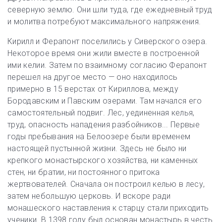
северную землю. Они шли туда, где ежедневный труд
и молитва потребуют максимального напряжения.
Кирилл и Ферапонт поселились у Сиверского озера.
Некоторое время они жили вместе в построенной
ими келии. Затем по взаимному согласию Ферапонт
перешел на другое место — оно находилось
примерно в 15 верстах от Кириллова, между
Бородавским и Павским озерами. Там начался его
самостоятельный подвиг. Лес, уединенная келья,
труд, опасность нападения разбойников... Первые
годы пребывания на Белоозере были временем
настоящей пустынной жизни. Здесь не было ни
крепкого монастырского хозяйства, ни каменных
стен, ни братии, ни постоянного притока
жертвователей. Сначала он построил келью в лесу,
затем небольшую церковь. И вскоре ради
монашеского наставления к старцу стали приходить
ученики. В 1398 году был основан монастырь в честь