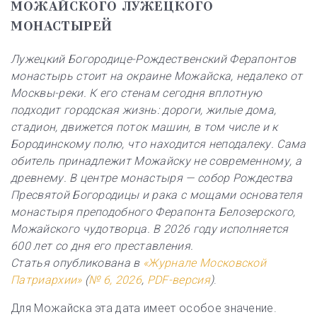
МОЖАЙСКОГО ЛУЖЕЦКОГО
МОНАСТЫРЕЙ
Лужецкий Богородице-Рождественский Ферапонтов
монастырь стоит на окраине Можайска, недалеко от
Москвы-реки. К его стенам сегодня вплотную
подходит городская жизнь: дороги, жилые дома,
стадион, движется поток машин, в том числе и к
Бородинскому полю, что находится неподалеку. Сама
обитель принадлежит Можайску не современному, а
древнему. В центре монастыря — собор Рождества
Пресвятой Богородицы и рака с мощами основателя
монастыря преподобного Ферапонта Белозерского,
Можайского чудотворца. В 2026 году исполняется
600 лет со дня его преставления.
Статья опубликована в
«Журнале Московской
Патриархии»
(
№ 6, 2026
,
PDF-версия
)
.
Для Можайска эта дата имеет особое значение.