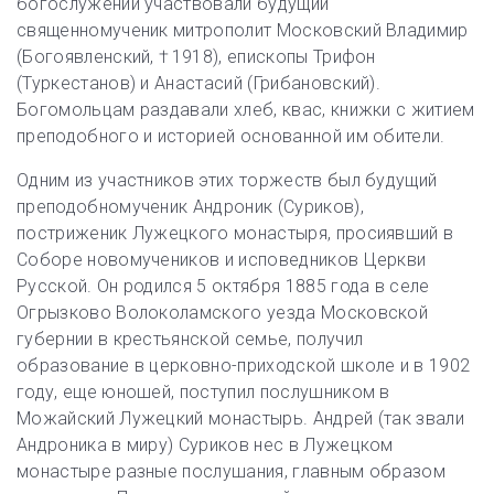
богослужении участвовали будущий
священномученик митрополит Московский Владимир
(Богоявленский, † 1918), епископы Трифон
(Туркестанов) и Анастасий (Грибановский).
Богомольцам раздавали хлеб, квас, книжки с житием
преподобного и историей основанной им обители.
Одним из участников этих торжеств был будущий
преподобномученик Андроник (Суриков),
постриженик Лужецкого монастыря, просиявший в
Соборе новомучеников и исповедников Церкви
Русской. Он родился 5 октября 1885 года в селе
Огрызково Волоколамского уезда Московской
губернии в крестьянской семье, получил
образование в церковно-приходской школе и в 1902
году, еще юношей, поступил послушником в
Можайский Лужецкий монастырь. Андрей (так звали
Андроника в миру) Суриков нес в Лужецком
монастыре разные послушания, главным образом