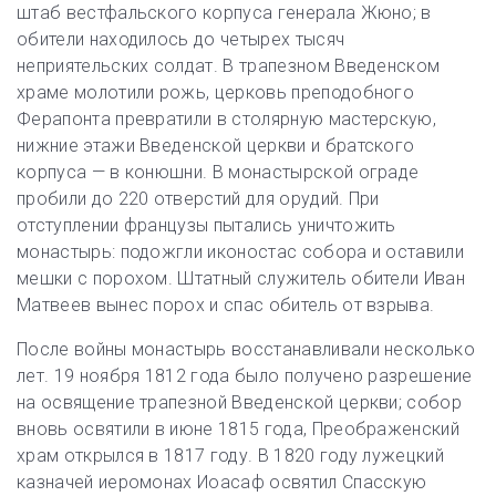
штаб вестфальского корпуса генерала Жюно; в
обители находилось до четырех тысяч
неприятельских солдат. В трапезном Введенском
храме молотили рожь, церковь преподобного
Ферапонта превратили в столярную мастерскую,
нижние этажи Введенской церкви и братского
корпуса — в конюшни. В монастырской ограде
пробили до 220 отверстий для орудий. При
отступлении французы пытались уничтожить
монастырь: подожгли иконостас собора и оставили
мешки с порохом. Штатный служитель обители Иван
Матвеев вынес порох и спас обитель от взрыва.
После войны монастырь восстанавливали несколько
лет. 19 ноября 1812 года было получено разрешение
на освящение трапезной Введенской церкви; собор
вновь освятили в июне 1815 года, Преображенский
храм открылся в 1817 году. В 1820 году лужецкий
казначей иеромонах Иоасаф освятил Спасскую