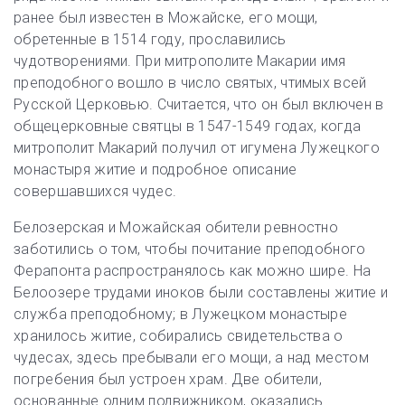
ранее был известен в Можайске, его мощи,
обретенные в 1514 году, прославились
чудотворениями. При митрополите Макарии имя
преподобного вошло в число святых, чтимых всей
Русской Церковью. Считается, что он был включен в
общецерковные святцы в 1547-1549 годах, когда
митрополит Макарий получил от игумена Лужецкого
монастыря житие и подробное описание
совершавшихся чудес.
Белозерская и Можайская обители ревностно
заботились о том, чтобы почитание преподобного
Ферапонта распространялось как можно шире. На
Белоозере трудами иноков были составлены житие и
служба преподобному; в Лужецком монастыре
хранилось житие, собирались свидетельства о
чудесах, здесь пребывали его мощи, а над местом
погребения был устроен храм. Две обители,
основанные одним подвижником, оказались