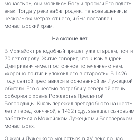
монастырь, они молились Богу и просили Его подать
знак. Тогда у реки забил родник. На возвышении, в
нескольких метрах от него, и был поставлен
монастырский храм.
На склоне лет
В Можайск преподобный пришел уже старцем, почти
70 лет от роду. Житие говорит, что князь Андрей
Дмитриевич «имел постоянное попечение» о нем,
«хорошо почтил и упокоил его в старости». В 1426
году святой преставился в основанной им Лужецкой
обители. Его с честью погребли у северной стены
соборного храма Рождества Пресвятой
Богородицы. Князь пережил преподобного на шесть
лет и перед кончиной, в 1432 году, завещал сыновьям
заботиться о Можайском Лужецком и Белозерском
монастырях.
О жизни Лужецкого монастыря в XV веке до нас