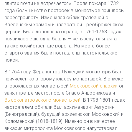
плитах почти не встречается». После пожара 1732
года большинство построек в монастыре пришлось
перестраивать. Изменился облик трапезной с
Введенским храмом и надвратной Преображенской
церкви. Была дополнена ограда, в 1761-1763 годах
появилась еще одна башня — четырехугольная, а
также хозяйственные ворота. На месте более
старого здания были поставлены настоятельские
покои.
В 1764 году Ферапонтов Лужецкий монастырь был
причислен ко второму классу монастырей. В списке
второклассных монастырей
Московской епархии
он
занял третье место, после Спасо-Андроникова и
Высокопетровского монастырей
. В 1798-1801 годах
настоятелем обители был архимандрит Августин
(Виноградский), будущий архиепископ Московский и
Коломенский (1818-1819). Именно он в качестве
викария митрополита Московского напутствовал