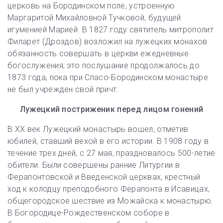
церковь на Бородинском поле, устроенную
Маргаритой Михайловной Тучковой, будущей
игуменией Марией. В 1827 году святитель митрополит
Филарет (Дроздов) возложил на лужецких монахов
обязанность совершать в церкви ежедневные
богослужения; это послушание продолжалось до
1873 года, пока при Спасо-Бородинском монастыре
не был учрежден свой причт.
Лужецкий постриженик перед лицом гонений
В XX век Лужецкий монастырь вошел, отметив
юбилей, ставший вехой в его истории. В 1908 году в
течение трех дней, с 27 мая, праздновалось 500-летие
обители. Были совершены ранние Литургии в
Ферапонтовской и Введенской церквах, крестный
ход к колодцу преподобного Ферапонта в Исавицах,
общегородское шествие из Можайска к монастырю.
В Богородице-Рождественском соборе в