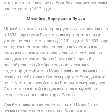
московское ополчение на борьбу с наполеоновским
нашествием в 1812 году.
Можайск, Бородино и Лужки
Можайск, «священный город русских», как назвал его
в 1593 году посол Римского императора, впервые
упоминается в летописях под 1231 годом. В 1303 году
он вошел в состав Московского княжества и на
протяжении веков оставался одним из его важных
западных городов. Главной святыней здесь был
резной рельефный образ святителя Николая
Чудотворца — «Никола Можайский»: паломники шли к
нему со всей страны. Совсем рядом — Бородинское
поле, место воинской славы России, мемориал двух
Отечественных войн и один из главных музейных
комплексов военной истории России.
Для большинства путешественников Можайская
земля прежде всего связана с Бородином,