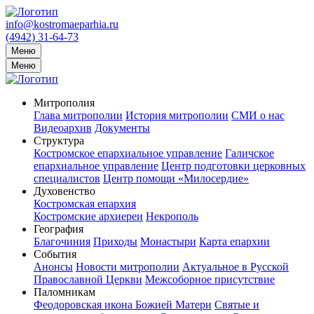
info@kostromaeparhia.ru
(4942) 31-64-73
Меню
Меню
Митрополия
Глава митрополии
История митрополии
СМИ о нас
Видеоархив
Документы
Структура
Костромское епархиальное управление
Галичское
епархиальное управление
Центр подготовки церковных
специалистов
Центр помощи «Милосердие»
Духовенство
Костромская епархия
Костромские архиереи
Некрополь
География
Благочиния
Приходы
Монастыри
Карта епархии
События
Анонсы
Новости митрополии
Актуальное в Русской
Православной Церкви
Межсоборное присутствие
Паломникам
Феодоровская икона Божией Матери
Святые и