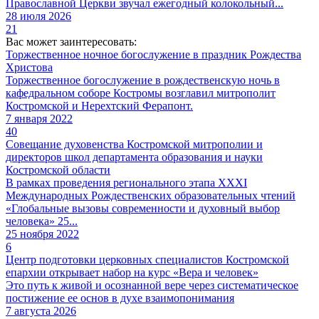
Православной Церкви звучал ежегодный колокольный...
28 июля 2026
21
Вас может заинтересовать:
Торжественное ночное богослужение в праздник Рождества
Христова
Торжественное богослужение в рождественскую ночь в
кафедральном соборе Костромы возглавил митрополит
Костромской и Нерехтский Ферапонт.
7 января 2022
40
Совещание духовенства Костромской митрополии и
директоров школ департамента образования и науки
Костромской области
В рамках проведения регионального этапа ХХХI
Международных Рождественских образовательных чтений
«Глобальные вызовы современности и духовный выбор
человека» 25...
25 ноября 2022
6
Центр подготовки церковных специалистов Костромской
епархии открывает набор на курс «Вера и человек»
Это путь к живой и осознанной вере через систематическое
постижение ее основ в духе взаимопонимания
7 августа 2026