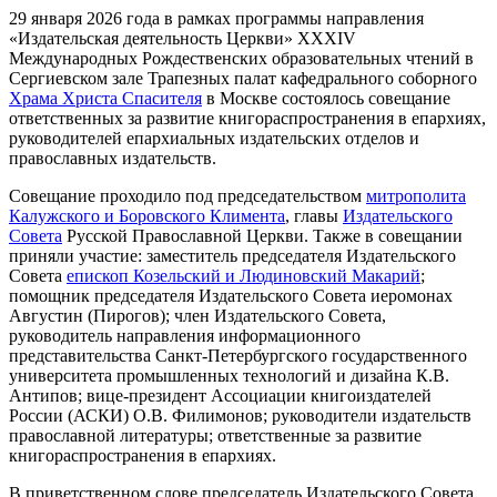
29 января 2026 года в рамках программы направления
«Издательская деятельность Церкви» XXXIV
Международных Рождественских образовательных чтений в
Сергиевском зале Трапезных палат кафедрального соборного
Храма Христа Спасителя
в Москве состоялось совещание
ответственных за развитие книгораспространения в епархиях,
руководителей епархиальных издательских отделов и
православных издательств.
Совещание проходило под председательством
митрополита
Калужского и Боровского Климента
, главы
Издательского
Совета
Русской Православной Церкви. Также в совещании
приняли участие: заместитель председателя Издательского
Совета
епископ Козельский и Людиновский Макарий
;
помощник председателя Издательского Совета иеромонах
Августин (Пирогов); член Издательского Совета,
руководитель направления информационного
представительства Санкт-Петербургского государственного
университета промышленных технологий и дизайна К.В.
Антипов; вице-президент Ассоциации книгоиздателей
России (АСКИ) О.В. Филимонов; руководители издательств
православной литературы; ответственные за развитие
книгораспространения в епархиях.
В приветственном слове председатель Издательского Совета