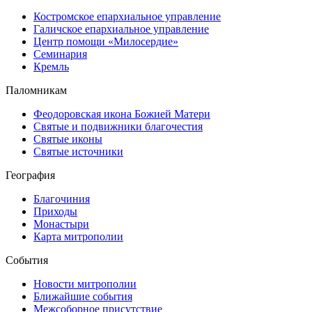
Костромское епархиальное управление
Галичское епархиальное управление
Центр помощи «Милосердие»
Семинария
Кремль
Паломникам
Феодоровская икона Божией Матери
Святые и подвижники благочестия
Святые иконы
Святые источники
География
Благочиния
Приходы
Монастыри
Карта митрополии
События
Новости митрополии
Ближайшие события
Межсоборное присутствие