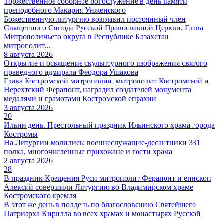
Торжественное соборное богослужение в день памяти
преподобного Макария Унженского
Божественную литургию возглавил постоянный член
Священного Синода Русской Православной Церкви, Глава
Митрополичьего округа в Республике Казахстан
митрополит...
8 августа 2026
Открытие и освящение скульптурного изображения святого
праведного адмирала Феодора Ушакова
Глава Костромской митрополии, митрополит Костромской и
Нерехтский Ферапонт, наградил создателей монумента
медалями и грамотами Костромской епрахии
3 августа 2026
20
Ильин день. Престольный праздник Ильинского храма города
Костромы
На Литургии молились: военнослужащие-десантники 331
полка, многочисленные прихожане и гости храма
2 августа 2026
28
В праздник Крещения Руси митрополит Ферапонт и епископ
Алексий совершили Литургию во Владимирском храме
Костромского кремля
В этот же день в полдень по благословению Святейшего
Патриарха Кирилла во всех храмах и монастырях Русской