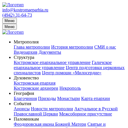
info@kostromaeparhia.ru
(4942) 31-64-73
Меню
Меню
Митрополия
Глава митрополии
История митрополии
СМИ о нас
Видеоархив
Документы
Структура
Костромское епархиальное управление
Галичское
епархиальное управление
Центр подготовки церковных
специалистов
Центр помощи «Милосердие»
Духовенство
Костромская епархия
Костромские архиереи
Некрополь
География
Благочиния
Приходы
Монастыри
Карта епархии
События
Анонсы
Новости митрополии
Актуальное в Русской
Православной Церкви
Межсоборное присутствие
Паломникам
Феодоровская икона Божией Матери
Святые и