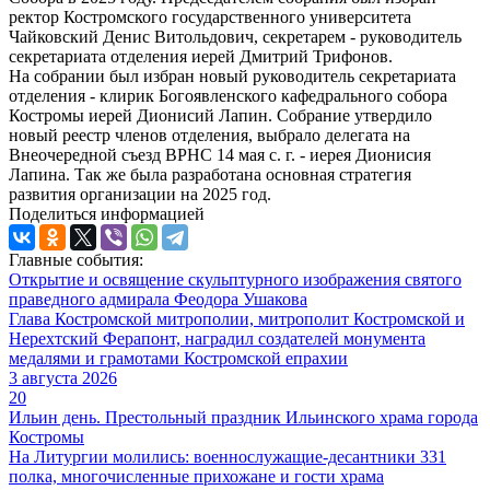
ректор Костромского государственного университета
Чайковский Денис Витольдович, секретарем - руководитель
секретариата отделения иерей Дмитрий Трифонов.
На собрании был избран новый руководитель секретариата
отделения - клирик Богоявленского кафедрального собора
Костромы иерей Дионисий Лапин. Собрание утвердило
новый реестр членов отделения, выбрало делегата на
Внеочередной съезд ВРНС 14 мая с. г. - иерея Дионисия
Лапина. Так же была разработана основная стратегия
развития организации на 2025 год.
Поделиться информацией
Главные события:
Открытие и освящение скульптурного изображения святого
праведного адмирала Феодора Ушакова
Глава Костромской митрополии, митрополит Костромской и
Нерехтский Ферапонт, наградил создателей монумента
медалями и грамотами Костромской епрахии
3 августа 2026
20
Ильин день. Престольный праздник Ильинского храма города
Костромы
На Литургии молились: военнослужащие-десантники 331
полка, многочисленные прихожане и гости храма