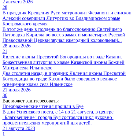
2 августа 2026
28
В праздник Крещения Руси митрополит Ферапонт и епископ
Алексий совершили Литургию во Владимирском храме
Костромского кремля
В этот же день в полдень по благословению Святейшего
Патриарха Кирилла во всех храмах и монастырях Русской
Православной Церкви звучал ежегодный колокольный...
28 июля 2026
21
Явление иконы Пресвятой Богородицы во граде Казани.
Божественная литургия в храме Казанской иконы Божией
Матери села Ильинское
Два столетия назад, в праздник Явления иконы Пресвятой
Богородицы во граде Казани было совершено великое
освещение храма села Ильинское
21 июля 2026
36
Вас может заинтересовать:
Преображенские чтения прошли в Буе
В дни Успенского поста, с 14 по 21 августа, в центре
"Благовещение" города Буя состоялся цикл духовно-
просветительских мероприятий для детей.
21 августа 2023
1