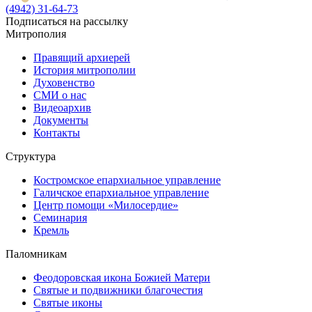
(4942) 31-64-73
Подписаться на рассылку
Митрополия
Правящий архиерей
История митрополии
Духовенство
СМИ о нас
Видеоархив
Документы
Контакты
Структура
Костромское епархиальное управление
Галичское епархиальное управление
Центр помощи «Милосердие»
Семинария
Кремль
Паломникам
Феодоровская икона Божией Матери
Святые и подвижники благочестия
Святые иконы