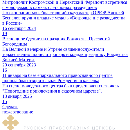
Митрополит Костромской и Нерехтский Ферапонт встретился
с молодежью в рамках слета юных разведчиков
По окончании молебна старший скаутмастер ОРЮР Алексей
Беспалов вручил владыке медаль «Возрождение разведчества
в России»
16 сентября 2024
19
Всенощное бдение на праздник Рождества Пресвятой
Богородицы
На Великой вечерне и Утрене священнослужители
торжественно пропели тропарь и кондак празднику Рождества
Божией Матери.
20 сентября 2023
16
11 января на базе епархиального православного центра
прошла благотворительная Рождественская елка
На сцене молодежного центра был представлен спектакль
"Новогодние приключения в сказочном царстве".
13 января 2025
15
Сделать
пожертвование