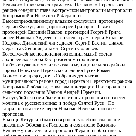
Великого Никольского храма села Незнаново Нерехтского
района совершил глава Костромской митрополии митрополит
Костромской и Нерехтский Ферапонт.
Высокопреосвященному владыке сослужили: протоиерей
Сергий Фатхутдинов, протоиерей Григорий Лыжин,
протоиерей Евгений Павлов, протоиерей Георгий Грига,
иерей Николай Авдееев, настоятель храма иерей Николай
Недялко. Диаконский чин: диакон Сергий Бахтин, диакон
Серафим Степанов, диакон Сергий Соловьёв.
Богослужебные песнопения исполнил малый состав
архиерейского хора Костромской митрополии.
На богослужении молились глава муниципального района
города Нерехты и Нерехтского района Гусев Роман
Борисович; председатель Собрания депутатов
муниципального района город Нерехта и Нерехтского района
Костромской области, глава администрации Пригородного
сельского поселения Малков Андрей Юрьевич.
На сугубой ектении были прочитаны прошения и вознесена
молитва о русских воинах и победе Святой Руси. По
запричастном стихе иерей Николай Недялко произнёс
проповедь.
В конце Литургии было совершено молебное славление
празднику Обрезания Господня и святителю Василию
Великому, после чего митрополит Ферапонт обратился к
собравшимся со словом архипастырского наставления.