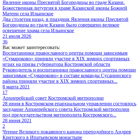
Явление иконы Пресвятой Богородицы во граде Казани.
Божественная литургия в храме Казанской иконы Божией
Матери села Ильинское
Два столетия назад, в праздник Явления иконы Пресвятой
Богородицы во граде Казани было совершено великое
освещение храма села Ильинское
21 июля 2026
36
Вас может заинтересовать:
Воспитанники православного центра помощи зависимым
«Сумароково» приняли участие в XIX зимних спортивных
играх на призы губернатора Костромской области
Руководитель и воспитанники православного центра помощи
зависимым «Сумароково» в составе команды Сусанинского
района приняли участие в XIX зимних спортивных...
8 марта 2021
17
Архиерейский совет Костромской митрополии
28 июня в Костромском епархиальном управлении состоялось
заседание Архиерейского совета Костромской митрополии
под председательством митрополита Костромского...
28 июня 2021
2
Чтение Великого покаянного канона преподобного Андрея
Критского в Ипатьевском монастыре