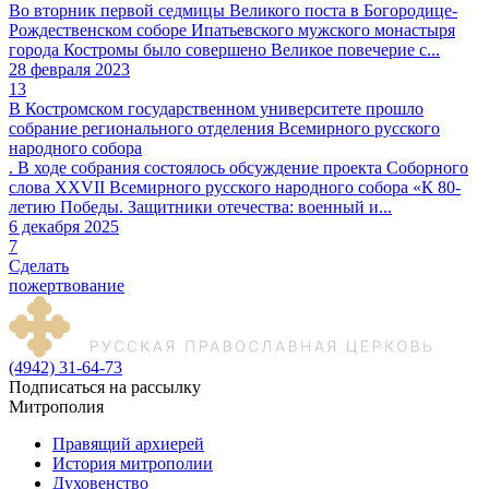
Во вторник первой седмицы Великого поста в Богородице-
Рождественском соборе Ипатьевского мужского монастыря
города Костромы было совершено Великое повечерие с...
28 февраля 2023
13
В Костромском государственном университете прошло
собрание регионального отделения Всемирного русского
народного собора
. В ходе собрания состоялось обсуждение проекта Соборного
слова XXVII Всемирного русского народного собора «К 80-
летию Победы. Защитники отечества: военный и...
6 декабря 2025
7
Сделать
пожертвование
(4942) 31-64-73
Подписаться на рассылку
Митрополия
Правящий архиерей
История митрополии
Духовенство