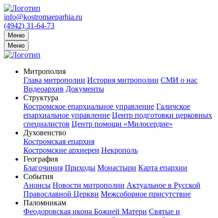
info@kostromaeparhia.ru
(4942) 31-64-73
Меню
Меню
Митрополия
Глава митрополии
История митрополии
СМИ о нас
Видеоархив
Документы
Структура
Костромское епархиальное управление
Галичское
епархиальное управление
Центр подготовки церковных
специалистов
Центр помощи «Милосердие»
Духовенство
Костромская епархия
Костромские архиереи
Некрополь
География
Благочиния
Приходы
Монастыри
Карта епархии
События
Анонсы
Новости митрополии
Актуальное в Русской
Православной Церкви
Межсоборное присутствие
Паломникам
Феодоровская икона Божией Матери
Святые и