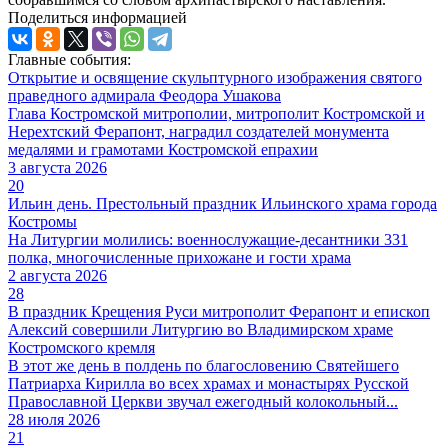
Поделиться информацией
Главные события:
Открытие и освящение скульптурного изображения святого
праведного адмирала Феодора Ушакова
Глава Костромской митрополии, митрополит Костромской и
Нерехтский Ферапонт, наградил создателей монумента
медалями и грамотами Костромской епрахии
3 августа 2026
20
Ильин день. Престольный праздник Ильинского храма города
Костромы
На Литургии молились: военнослужащие-десантники 331
полка, многочисленные прихожане и гости храма
2 августа 2026
28
В праздник Крещения Руси митрополит Ферапонт и епископ
Алексий совершили Литургию во Владимирском храме
Костромского кремля
В этот же день в полдень по благословению Святейшего
Патриарха Кирилла во всех храмах и монастырях Русской
Православной Церкви звучал ежегодный колокольный...
28 июля 2026
21