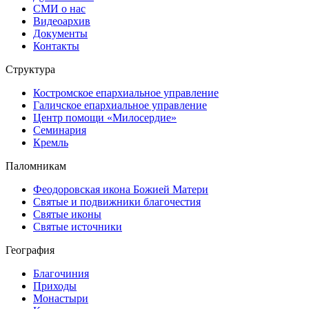
СМИ о нас
Видеоархив
Документы
Контакты
Структура
Костромское епархиальное управление
Галичское епархиальное управление
Центр помощи «Милосердие»
Семинария
Кремль
Паломникам
Феодоровская икона Божией Матери
Святые и подвижники благочестия
Святые иконы
Святые источники
География
Благочиния
Приходы
Монастыри