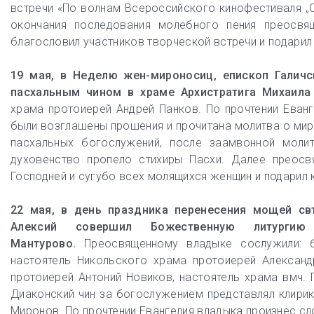
встречи «По волнам Всероссийского кинофестиваля „
окончания последования молебного пения преосвя
благословил участников творческой встречи и подари
19 мая, в Неделю жен-мироносиц, епископ Галич
пасхальным чином в храме Архистратига Михаила
храма протоиерей Андрей Панков. По прочтении Еванг
были возглашены прошения и прочитана молитва о мир
пасхальных богослужений, после заамвонной моли
духовенство пропело стихиры Пасхи. Далее преос
Господней и сугубо всех молящихся женщин и подарил
22 мая, в день праздника перенесения мощей свт
Алексий совершил Божественную литурги
Мантурово.
Преосвященному владыке сослужили: б
настоятель Никольского храма протоиерей Александ
протоиерей Антоний Новиков, настоятель храма вмч. 
Диаконский чин за богослужением представлял клирик
Миронов. По прочтении Евангелия владыка произнес с