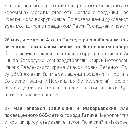
и прочитана молитва о мире и преодолении междоусо
иеромонах Мелетий (Чернов). Согласно традиции П
крестный ход вокруг храма. По возвращении духовенс
всех молящихся с праздником Пасхи Господней и прес
26 мая, в Неделю 4-ю по Пасхе, о расслабленном, 
литургию Пасхальным чином во Введенском соборе
благочинный церквей Галичского округа протоиерей А
чин за богослужением представляли: клирик Богоявле
клирик Введенского храма диакон Иоанн Беленко. По
сугубой ектении были возглашены прошения и прочит
Согласно традиции Пасхальных богослужений, после
возвращении духовенство пропело стихиры Пасхи. Да
архипастырским словом.
27 мая епископ Галичский и Макарьевский Але
посвященного 865-летию города Галича.
Мероприятие
открытии присутствовали: епископ Галичский и Макарь