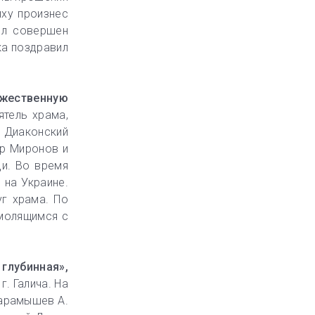
иху произнес
ыл совершен
ка поздравил
ожественную
тель храма,
. Диаконский
др Миронов и
ди. Во время
 на Украине.
г храма. По
 молящимся с
лубинная»,
. Галича. На
Карамышев А.