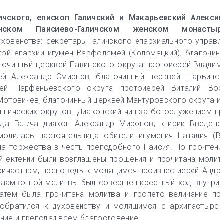
ичского, епископ Галичский и Макарьевский Алекс
ском Паисиево-Галичском женском монасты
овенства: секретарь Галичского епархиального управл
кой епархии игумен Варфоломей (Коломацкий), благочи
гочинный церквей Павинского округа протоиерей Влади
ей Александр Смирнов, благочинный церквей Шарьинс
ей Парфеньевского округа протоиерей Виталий Вос
Мотовичев, благочинный церквей Мантуровского округа 
иннических округов. Диаконский чин за богослужением п
да Галича диакон Александр Миронов, клирик Введен
молилась настоятельница обители игумения Наталия (В
а торжества в честь преподобного Паисия. По прочтен
й ектении были возглашены прошения и прочитана моли
ричастном, проповедь к молящимся произнес иерей Анд
заамвонной молитвы был совершен крестный ход внутри
затем была прочитана молитва и пропето величание п
обратился к духовенству и молящимся с архипастырс
ие и преподал всем благословение.