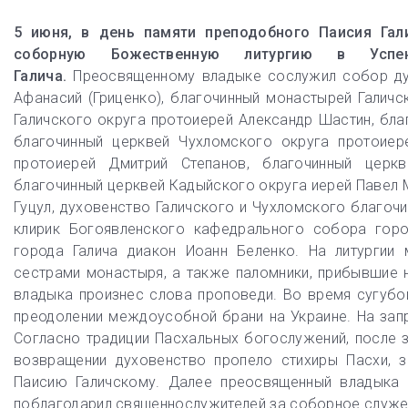
5 июня, в день памяти преподобного Паисия Гал
соборную Божественную литургию в Успен
Галича.
Преосвященному владыке сослужил собор дух
Афанасий (Гриценко), благочинный монастырей Галичс
Галичского округа протоиерей Александр Шастин, бла
благочинный церквей Чухломского округа протоиер
протоиерей Дмитрий Степанов, благочинный церкв
благочинный церквей Кадыйского округа иерей Павел 
Гуцул, духовенство Галичского и Чухломского благоч
клирик Богоявленского кафедрального собора горо
города Галича диакон Иоанн Беленко. На литургии 
сестрами монастыря, а также паломники, прибывшие н
владыка произнес слова проповеди. Во время сугубо
преодолении междоусобной брани на Украине. На зап
Согласно традиции Пасхальных богослужений, после 
возвращении духовенство пропело стихиры Пасхи, 
Паисию Галичскому. Далее преосвященный владыка 
поблагодарил священнослужителей за соборное служен