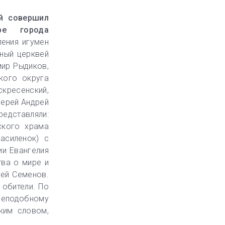
ий совершил
ре города
ения игумен
нный церквей
мир Рыдиков,
кого округа
кресенский,
иерей Андрей
редставляли:
ского храма
асиленок) с
ии Евангелия
тва о мире и
рей Семенов.
 обители. По
реподобному
ким словом,