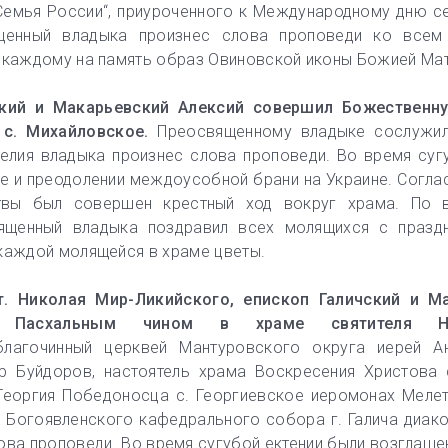
Семья России“, приуроченного к Международному дню с
щенный владыка произнес слова проповеди ко всем
л каждому на память образ Овиновской иконы Божией Мат
ский и Макарьевский Алексий совершил Божественн
 с. Михайловское.
Преосвященному владыке сослужил
елия владыка произнес слова проповеди. Во время суг
е и преодолении междоусобной брани на Украине. Согла
твы был совершен крестный ход вокруг храма. По 
вященный владыка поздравил всех молящихся с празд
 каждой молящейся в храме цветы.
. Николая Мир-Ликийского, епископ Галичский и М
ю Пасхальным чином в храме святителя Н
лагочинный церквей Мантуровского округа иерей Ан
р Буйдоров, настоятель храма Воскресения Христова 
Георгия Победоносца с. Георгиевское иеромонах Мелет
 Богоявленского кафедрального собора г. Галича диак
лова проповеди. Во время сугубой ектении были возглаш