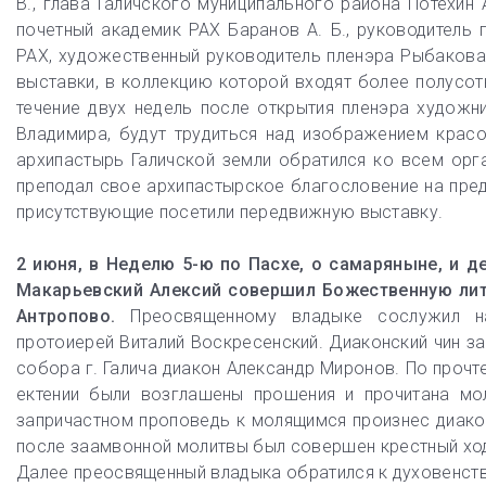
В., глава Галичского муниципального района Потехин
почетный академик РАХ Баранов А. Б., руководитель 
РАХ, художественный руководитель пленэра Рыбакова 
выставки, в коллекцию которой входят более полусотн
течение двух недель после открытия пленэра художн
Владимира, будут трудиться над изображением красо
архипастырь Галичской земли обратился ко всем орг
преподал свое архипастырское благословение на пре
присутствующие посетили передвижную выставку.
2 июня, в Неделю 5-ю по Пасхе, о самаряныне, и де
Макарьевский Алексий совершил Божественную лит
Антропово.
Преосвященному владыке сослужил на
протоиерей Виталий Воскресенский. Диаконский чин з
собора г. Галича диакон Александр Миронов. По прочт
ектении были возглашены прошения и прочитана мо
запричастном проповедь к молящимся произнес диако
после заамвонной молитвы был совершен крестный ход
Далее преосвященный владыка обратился к духовенст