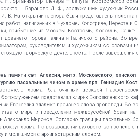
 А. Н., организатор пленэра — депутат Костромской обл
проекта — Баранова Д. Ф., заслуженный художник Росс
И. В. На открытии пленэра были представлены полотна
и работ, написанных в Чухломе, Кологриве, Нерехте и С
ики, прибывшие из Москвы, Костромы, Коломны, Санкт-
т древнего города Галича и Галичского района. Во вр
анизаторам, руководителям и художникам со словами н
дстоящую творческую деятельность. После завершения 
нь памяти свт. Алексия, митр. Московского, епископ
ургию пасхальным чином в храме прп. Геннадия Кост
стоятель храма, благочинный церквей Парфеньевс
а богослужением представлял клирик Богоявленского к
ении Евангелия владыка произнес слова проповеди. Во в
литва о мире и преодолении междоусобной брани на 
н Александр Миронов. Согласно традиции пасхальных б
 вокруг храма. По возвращении духовенство пропело ст
ву и молящимся с архипастырским словом.