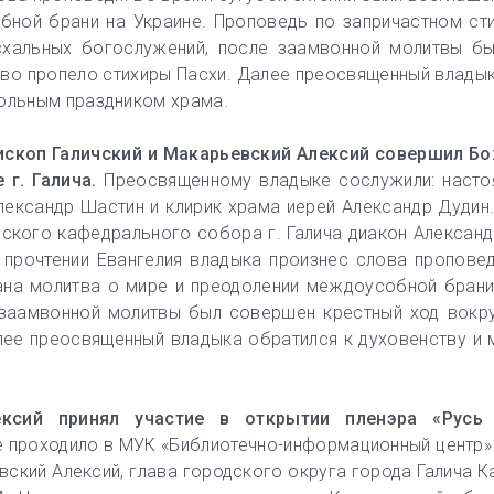
бной брани на Украине. Проповедь по запричастном cт
асхальных богослужений, после заамвонной молитвы б
тво пропело стихиры Пасхи. Далее преосвященный влады
тольным праздником храма.
епископ Галичский и Макарьевский Алексий совершил Б
 г. Галича.
Преосвященному владыке сослужили: настоя
лександр Шастин и клирик храма иерей Александр Дудин
нского кафедрального собора г. Галича диакон Алексан
 прочтении Евангелия владыка произнес слова пропове
ана молитва о мире и преодолении междоусобной брани
 заамвонной молитвы был совершен крестный ход вокру
лее преосвященный владыка обратился к духовенству и
ксий принял участие в открытии пленэра «Русь г
 проходило в МУК «Библиотечно-информационный центр» г
евский Алексий, глава городского округа города Галича 