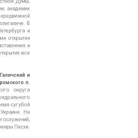
астной Думы,
ии, академик
 передвижной
олигаличе. В
Петербурга и
емя открытия
аставления и
открытия все
 Галичский и
ромского п.
кого округа
афедрального
ремя сугубой
Украине. На
огослужений,
ихиры Пасхи.