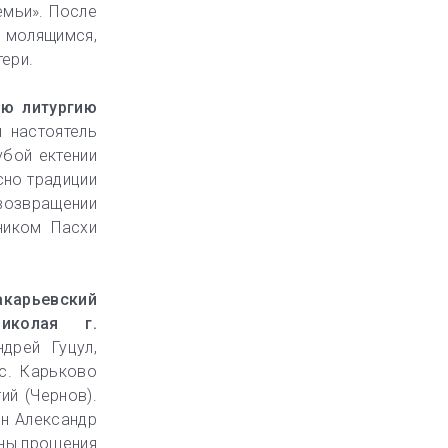
емьи». После
 молящимся,
ери.
ую литургию
 настоятель
убой ектении
сно традиции
возвращении
ником Пасхи
акарьевский
иколая г.
дрей Гуцул,
с. Карьково
ий (Чернов).
он Александр
ены прошения