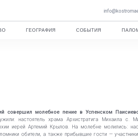
info@kostromae
ВО
ГЕОГРАФИЯ
СОБЫТИЯ
ПАЛО
ий совершил молебное пение в Успенском Паисиев
ужили: настоятель храма Архистратига Михаила с. М
хии иерей Артемий Крылов. На молебне молились: нас
аломники обители, а также прибывшие гости — участник