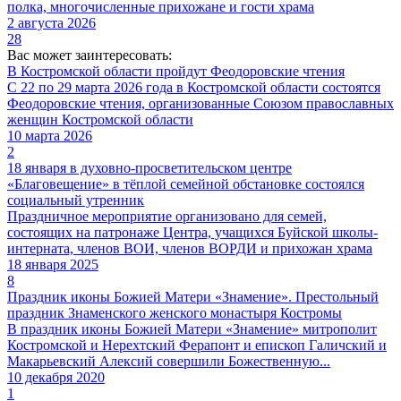
полка, многочисленные прихожане и гости храма
2 августа 2026
28
Вас может заинтересовать:
В Костромской области пройдут Феодоровские чтения
С 22 по 29 марта 2026 года в Костромской области состоятся
Феодоровские чтения, организованные Союзом православных
женщин Костромской области
10 марта 2026
2
18 января в духовно-просветительском центре
«Благовещение» в тёплой семейной обстановке состоялся
социальный утренник
Праздничное мероприятие организовано для семей,
состоящих на патронаже Центра, учащихся Буйской школы-
интерната, членов ВОИ, членов ВОРДИ и прихожан храма
18 января 2025
8
Праздник иконы Божией Матери «Знамение». Престольный
праздник Знаменского женского монастыря Костромы
В праздник иконы Божией Матери «Знамение» митрополит
Костромской и Нерехтский Ферапонт и епископ Галичский и
Макарьевский Алексий совершили Божественную...
10 декабря 2020
1