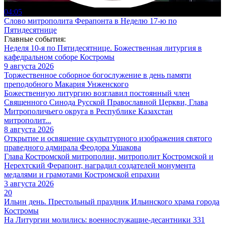
04:05
Слово митрополита Ферапонта в Неделю 17-ю по
Пятидесятнице
Главные события:
Неделя 10-я по Пятидесятнице. Божественная литургия в
кафедральном соборе Костромы
9 августа 2026
Торжественное соборное богослужение в день памяти
преподобного Макария Унженского
Божественную литургию возглавил постоянный член
Священного Синода Русской Православной Церкви, Глава
Митрополичьего округа в Республике Казахстан
митрополит...
8 августа 2026
Открытие и освящение скульптурного изображения святого
праведного адмирала Феодора Ушакова
Глава Костромской митрополии, митрополит Костромской и
Нерехтский Ферапонт, наградил создателей монумента
медалями и грамотами Костромской епрахии
3 августа 2026
20
Ильин день. Престольный праздник Ильинского храма города
Костромы
На Литургии молились: военнослужащие-десантники 331