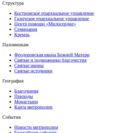
Структура
Костромское епархиальное управление
Галичское епархиальное управление
Центр помощи «Милосердие»
Семинария
Кремль
Паломникам
Феодоровская икона Божией Матери
Святые и подвижники благочестия
Святые иконы
Святые источники
География
Благочиния
Приходы
Монастыри
Карта митрополии
События
Новости митрополии
Ближайшие события