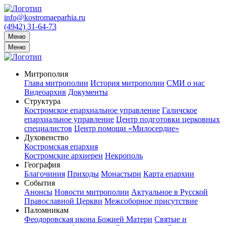
info@kostromaeparhia.ru
(4942) 31-64-73
Меню
Меню
Митрополия
Глава митрополии
История митрополии
СМИ о нас
Видеоархив
Документы
Структура
Костромское епархиальное управление
Галичское
епархиальное управление
Центр подготовки церковных
специалистов
Центр помощи «Милосердие»
Духовенство
Костромская епархия
Костромские архиереи
Некрополь
География
Благочиния
Приходы
Монастыри
Карта епархии
События
Анонсы
Новости митрополии
Актуальное в Русской
Православной Церкви
Межсоборное присутствие
Паломникам
Феодоровская икона Божией Матери
Святые и