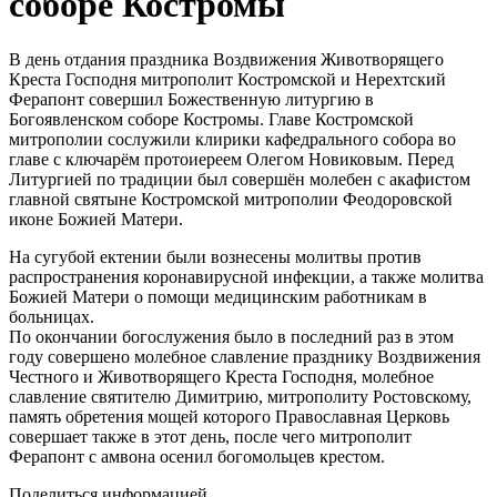
соборе Костромы
В день отдания праздника Воздвижения Животворящего
Креста Господня митрополит Костромской и Нерехтский
Ферапонт совершил Божественную литургию в
Богоявленском соборе Костромы. Главе Костромской
митрополии сослужили клирики кафедрального собора во
главе с ключарём протоиереем Олегом Новиковым. Перед
Литургией по традиции был совершён молебен с акафистом
главной святыне Костромской митрополии Феодоровской
иконе Божией Матери.
На сугубой ектении были вознесены молитвы против
распространения коронавирусной инфекции, а также молитва
Божией Матери о помощи медицинским работникам в
больницах.
По окончании богослужения было в последний раз в этом
году совершено молебное славление празднику Воздвижения
Честного и Животворящего Креста Господня, молебное
славление святителю Димитрию, митрополиту Ростовскому,
память обретения мощей которого Православная Церковь
совершает также в этот день, после чего митрополит
Ферапонт с амвона осенил богомольцев крестом.
Поделиться информацией