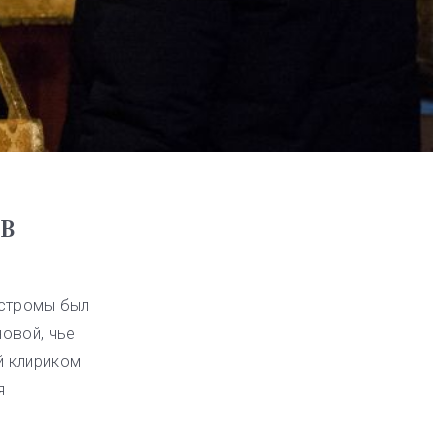
В
остромы был
овой, чье
й клириком
я