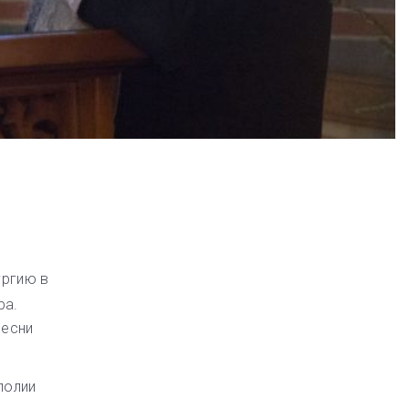
ургию в
ра.
песни
полии