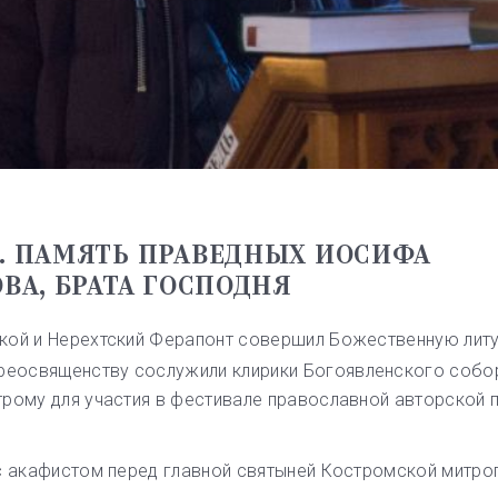
Е. ПАМЯТЬ ПРАВЕДНЫХ ИОСИФА
ВА, БРАТА ГОСПОДНЯ
кой и Нерехтский Ферапонт совершил Божественную лит
еосвященству сослужили клирики Богоявленского собо
трому для участия в фестивале православной авторской 
 с акафистом перед главной святыней Костромской митро