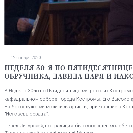
12 января 2020
НЕДЕЛЯ 30-Я ПО ПЯТИДЕСЯТНИЦ
ОБРУЧНИКА, ДАВИДА ЦАРЯ И ИАКО
В Неделю 30-ю по Пятидесятнице митрополит Костромс
кафедральном соборе города Костромы. Его Высокопр
На богослужении молились артисты, приехавшие в Кос
"Исповедь сердца".
Перед Литургией, по традиции, был совершён молебен
Феодоровской иконой Божией Матери.