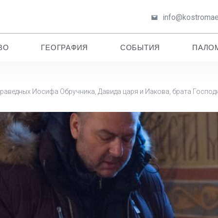
info@kostromaep
ВО
ГЕОГРАФИЯ
СОБЫТИЯ
ПАЛО
праведных Иосифа Обручника, Давида царя и Иакова, брата Господ