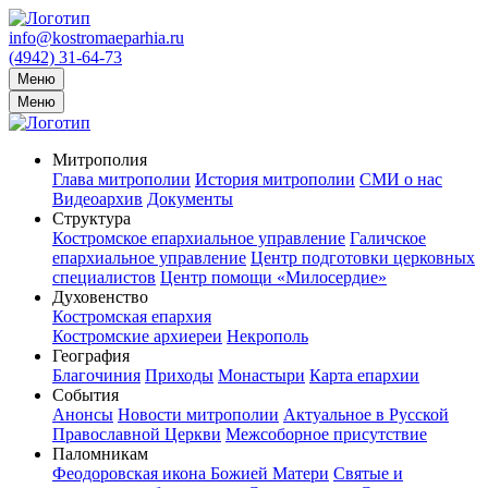
info@kostromaeparhia.ru
(4942) 31-64-73
Меню
Меню
Митрополия
Глава митрополии
История митрополии
СМИ о нас
Видеоархив
Документы
Структура
Костромское епархиальное управление
Галичское
епархиальное управление
Центр подготовки церковных
специалистов
Центр помощи «Милосердие»
Духовенство
Костромская епархия
Костромские архиереи
Некрополь
География
Благочиния
Приходы
Монастыри
Карта епархии
События
Анонсы
Новости митрополии
Актуальное в Русской
Православной Церкви
Межсоборное присутствие
Паломникам
Феодоровская икона Божией Матери
Святые и