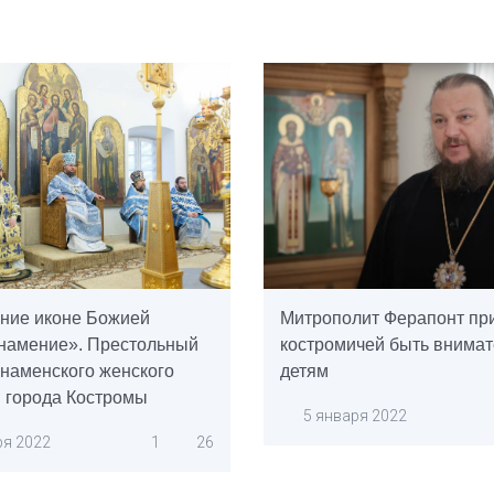
ние иконе Божией
Митрополит Ферапонт пр
намение». Престольный
костромичей быть внимат
Знаменского женского
детям
 города Костромы
5 января 2022
ря 2022
1
26