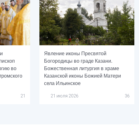
си
Явление иконы Пресвятой
пископ
Богородицы во граде Казани.
ргию во
Божественная литургия в храме
тромского
Казанской иконы Божией Матери
села Ильинское
21
21 июля 2026
36