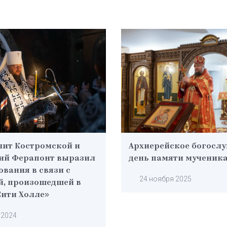
ит Костромской и
Архиерейское богослу
ий Ферапонт выразил
день памяти мученик
ования в связи с
24 ноября 2025
й, произошедшей в
Сити Холле»
 2024