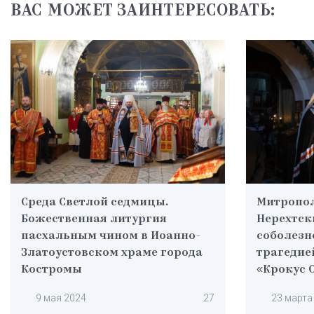
ВАС МОЖЕТ ЗАИНТЕРЕСОВАТЬ:
Среда Светлой cедмицы.
Митропол
Божественная литургия
Нерехтск
пасхальным чином в Иоанно-
соболезн
Златоустовском храме города
трагедие
Костромы
«Крокус 
9 мая 2024
27
23 марта