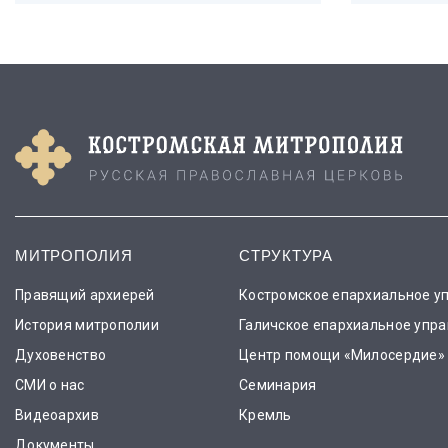
МИТРОПОЛИЯ
СТРУКТУРА
Правящий архиерей
Костромское епархиальное у
История митрополии
Галичское епархиальное упр
Духовенство
Центр помощи «Милосердие»
СМИ о нас
Семинария
Видеоархив
Кремль
Документы