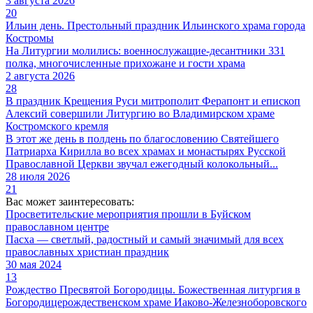
3 августа 2026
20
Ильин день. Престольный праздник Ильинского храма города
Костромы
На Литургии молились: военнослужащие-десантники 331
полка, многочисленные прихожане и гости храма
2 августа 2026
28
В праздник Крещения Руси митрополит Ферапонт и епископ
Алексий совершили Литургию во Владимирском храме
Костромского кремля
В этот же день в полдень по благословению Святейшего
Патриарха Кирилла во всех храмах и монастырях Русской
Православной Церкви звучал ежегодный колокольный...
28 июля 2026
21
Вас может заинтересовать:
Просветительские мероприятия прошли в Буйском
православном центре
Пасха — светлый, радостный и самый значимый для всех
православных христиан праздник
30 мая 2024
13
Рождество Пресвятой Богородицы. Божественная литургия в
Богородицерождественском храме Иаково-Железноборовского