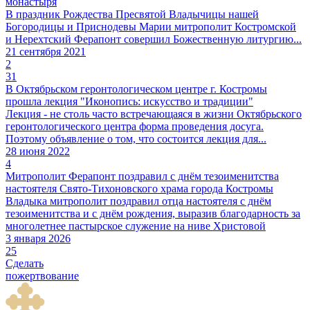
монастыря
В праздник Рождества Пресвятой Владычицы нашей
Богородицы и Приснодевы Марии митрополит Костромской
и Нерехтский Ферапонт совершил Божественную литургию...
21 сентября 2021
2
31
В Октябрьском геронтологическом центре г. Костромы
прошла лекция "Иконопись: искусство и традиции"
Лекция - не столь часто встречающаяся в жизни Октябрьского
геронтологического центра форма проведения досуга.
Поэтому объявление о том, что состоится лекция для...
28 июня 2022
4
Митрополит Ферапонт поздравил с днём тезоименитства
настоятеля Свято-Тихоновского храма города Костромы
Владыка митрополит поздравил отца настоятеля с днём
тезоименитства и с днём рождения, выразив благодарность за
многолетнее пастырское служение на ниве Христовой
3 января 2026
25
Сделать
пожертвование