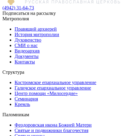
(4942) 31-64-73
Подписаться на рассылку
Митрополия
Правящий архиерей
История митрополии
Духовенство
СМИ о нас
Видеоархив
Документы
Контакты
Структура
Костромское епархиальное управление
Галичское епархиальное управление
Центр помощи «Милосердие»
Семинария
Кремль
Паломникам
Феодоровская икона Божией Матери
Святые и подвижники благочестия
Святые иконы