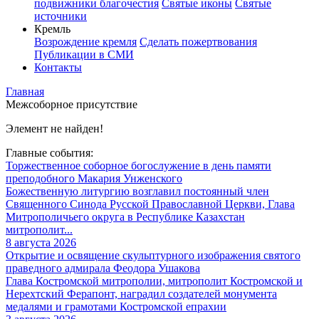
подвижники благочестия
Святые иконы
Святые
источники
Кремль
Возрождение кремля
Сделать пожертвования
Публикации в СМИ
Контакты
Главная
Межсоборное присутствие
Элемент не найден!
Главные события:
Торжественное соборное богослужение в день памяти
преподобного Макария Унженского
Божественную литургию возглавил постоянный член
Священного Синода Русской Православной Церкви, Глава
Митрополичьего округа в Республике Казахстан
митрополит...
8 августа 2026
Открытие и освящение скульптурного изображения святого
праведного адмирала Феодора Ушакова
Глава Костромской митрополии, митрополит Костромской и
Нерехтский Ферапонт, наградил создателей монумента
медалями и грамотами Костромской епрахии