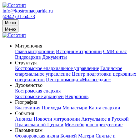
info@kostromaeparhia.ru
(4942) 31-64-73
Меню
Меню
Митрополия
Глава митрополии
История митрополии
СМИ о нас
Видеоархив
Документы
Структура
Костромское епархиальное управление
Галичское
епархиальное управление
Центр подготовки церковных
специалистов
Центр помощи «Милосердие»
Духовенство
Костромская епархия
Костромские архиереи
Некрополь
География
Благочиния
Приходы
Монастыри
Карта епархии
События
Анонсы
Новости митрополии
Актуальное в Русской
Православной Церкви
Межсоборное присутствие
Паломникам
Феодоровская икона Божией Матери
Святые и