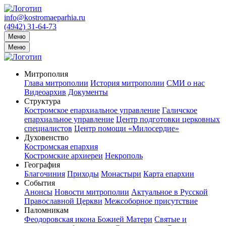
info@kostromaeparhia.ru
(4942) 31-64-73
Меню
Меню
Митрополия
Глава митрополии
История митрополии
СМИ о нас
Видеоархив
Документы
Структура
Костромское епархиальное управление
Галичское
епархиальное управление
Центр подготовки церковных
специалистов
Центр помощи «Милосердие»
Духовенство
Костромская епархия
Костромские архиереи
Некрополь
География
Благочиния
Приходы
Монастыри
Карта епархии
События
Анонсы
Новости митрополии
Актуальное в Русской
Православной Церкви
Межсоборное присутствие
Паломникам
Феодоровская икона Божией Матери
Святые и