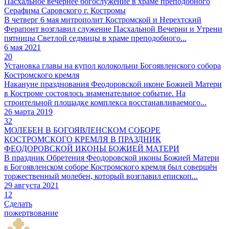
Пасхальное вечернее богослужение в храме преподобного
Серафима Саровского г. Костромы
В четверг 6 мая митрополит Костромской и Нерехтский
Ферапонт возглавил служение Пасхальной Вечерни и Утрени
пятницы Светлой седмицы в храме преподобного...
6 мая 2021
20
Установка главы на купол колокольни Богоявленского собора
Костромского кремля
Накануне празднования Феодоровской иконе Божией Матери
в Костроме состоялось знаменательное событие. На
строительной площадке комплекса восстанавливаемого...
26 марта 2019
32
МОЛЕБЕН В БОГОЯВЛЕНСКОМ СОБОРЕ
КОСТРОМСКОГО КРЕМЛЯ В ПРАЗДНИК
ФЕОДОРОВСКОЙ ИКОНЫ БОЖИЕЙ МАТЕРИ
В праздник Обретения Феодоровской иконы Божией Матери
в Богоявленском соборе Костромского кремля был совершён
торжественный молебен, который возглавил епископ...
29 августа 2021
12
Сделать
пожертвование