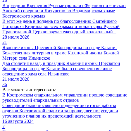
28
В праздник Крещения Руси митрополит Ферапонт и епископ
Алексий совершили Литургию во Владимирском храме
Костромского кремля
В этот же день в полдень по благословению Святейшего
Патриарха Кирилла во всех храмах и монастырях Русской
Православной Церкви звучал ежегодный колокольный...
28 июля 2026
21
Явление иконы Пресвятой Богородицы во граде Казани.
Божественная литургия в храме Казанской иконы Божией
Матери села Ильинское
Два столетия назад, в праздник Явления иконы Пресвятой
Богородицы во граде Казани было совершено великое
освещение храма села Ильинское
21 июля 2026
36
Вас может заинтересовать:
В Костромском епархиальном управлении прошло совещание
руководителей епархиальных отделов
Совещание было посвящено подведению итогов работы
отделов Костромской епархии за прошедшее полугодие и
уточнению планов их предстоящей деятельности
16 августа 2024
7