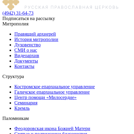
(4942) 31-64-73
Подписаться на рассылку
Митрополия
Правящий архиерей
История митрополии
Духовенство
СМИ о нас
Видеоархив
Документы
Контакты
Структура
Костромское епархиальное управление
Галичское епархиальное управление
Центр помощи «Милосердие»
Семинария
Кремль
Паломникам
Феодоровская икона Божией Матери
Святые и подвижники благочестия