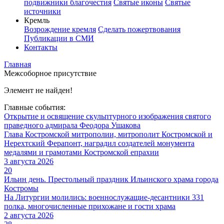
подвижники благочестия
Святые иконы
Святые
источники
Кремль
Возрождение кремля
Сделать пожертвования
Публикации в СМИ
Контакты
Главная
Межсоборное присутствие
Элемент не найден!
Главные события:
Открытие и освящение скульптурного изображения святого
праведного адмирала Феодора Ушакова
Глава Костромской митрополии, митрополит Костромской и
Нерехтский Ферапонт, наградил создателей монумента
медалями и грамотами Костромской епрахии
3 августа 2026
20
Ильин день. Престольный праздник Ильинского храма города
Костромы
На Литургии молились: военнослужащие-десантники 331
полка, многочисленные прихожане и гости храма
2 августа 2026