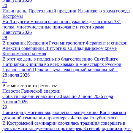
3 августа 2026
20
Ильин день. Престольный праздник Ильинского храма города
Костромы
На Литургии молились: военнослужащие-десантники 331
полка, многочисленные прихожане и гости храма
2 августа 2026
28
В праздник Крещения Руси митрополит Ферапонт и епископ
Алексий совершили Литургию во Владимирском храме
Костромского кремля
В этот же день в полдень по благословению Святейшего
Патриарха Кирилла во всех храмах и монастырях Русской
Православной Церкви звучал ежегодный колокольный...
28 июля 2026
21
Вас может заинтересовать:
Новости Галичской епархии
События жизни епархии с 20 мая по 2 июня 2026 года
5 июня 2026
29
Панихида у могилы выдающегося выпускника Костромской
духовной семинарии протоиерея Феодора Голубинского
В Костромской семинарии сложилась традиция совершать в
день памяти заслуженного протоиерея, 3 сентября, панихиду в