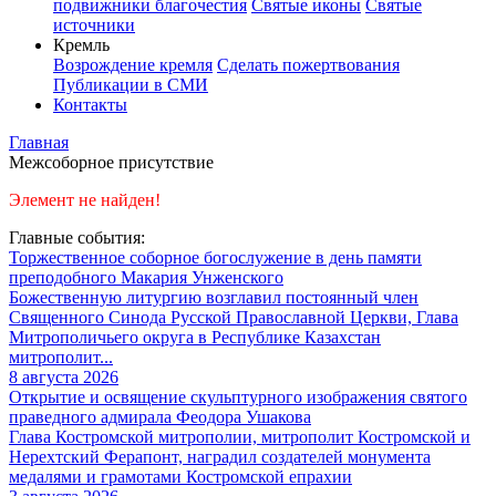
подвижники благочестия
Святые иконы
Святые
источники
Кремль
Возрождение кремля
Сделать пожертвования
Публикации в СМИ
Контакты
Главная
Межсоборное присутствие
Элемент не найден!
Главные события:
Торжественное соборное богослужение в день памяти
преподобного Макария Унженского
Божественную литургию возглавил постоянный член
Священного Синода Русской Православной Церкви, Глава
Митрополичьего округа в Республике Казахстан
митрополит...
8 августа 2026
Открытие и освящение скульптурного изображения святого
праведного адмирала Феодора Ушакова
Глава Костромской митрополии, митрополит Костромской и
Нерехтский Ферапонт, наградил создателей монумента
медалями и грамотами Костромской епрахии