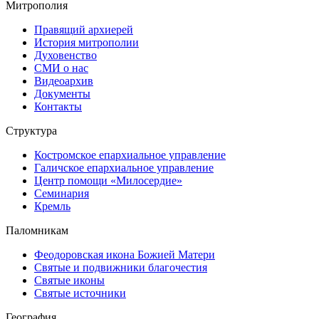
Митрополия
Правящий архиерей
История митрополии
Духовенство
СМИ о нас
Видеоархив
Документы
Контакты
Структура
Костромское епархиальное управление
Галичское епархиальное управление
Центр помощи «Милосердие»
Семинария
Кремль
Паломникам
Феодоровская икона Божией Матери
Святые и подвижники благочестия
Святые иконы
Святые источники
География