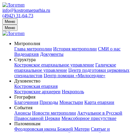
info@kostromaeparhia.ru
(4942) 31-64-73
Меню
Меню
Митрополия
Глава митрополии
История митрополии
СМИ о нас
Видеоархив
Документы
Структура
Костромское епархиальное управление
Галичское
епархиальное управление
Центр подготовки церковных
специалистов
Центр помощи «Милосердие»
Духовенство
Костромская епархия
Костромские архиереи
Некрополь
География
Благочиния
Приходы
Монастыри
Карта епархии
События
Анонсы
Новости митрополии
Актуальное в Русской
Православной Церкви
Межсоборное присутствие
Паломникам
Феодоровская икона Божией Матери
Святые и