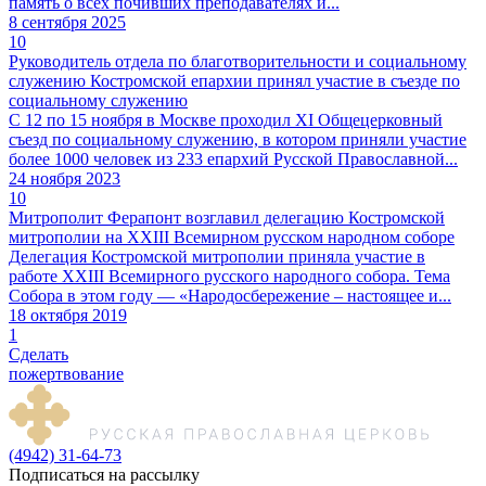
память о всех почивших преподавателях и...
8 сентября 2025
10
Руководитель отдела по благотворительности и социальному
служению Костромской епархии принял участие в съезде по
социальному служению
С 12 по 15 ноября в Москве проходил XI Общецерковный
съезд по социальному служению, в котором приняли участие
более 1000 человек из 233 епархий Русской Православной...
24 ноября 2023
10
Митрополит Ферапонт возглавил делегацию Костромской
митрополии на XXIII Всемирном русском народном соборе
Делегация Костромской митрополии приняла участие в
работе XXIII Всемирного русского народного собора. Тема
Собора в этом году — «Народосбережение – настоящее и...
18 октября 2019
1
Сделать
пожертвование
(4942) 31-64-73
Подписаться на рассылку