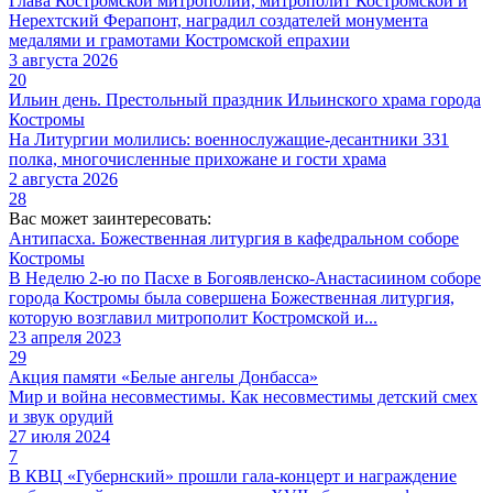
Глава Костромской митрополии, митрополит Костромской и
Нерехтский Ферапонт, наградил создателей монумента
медалями и грамотами Костромской епрахии
3 августа 2026
20
Ильин день. Престольный праздник Ильинского храма города
Костромы
На Литургии молились: военнослужащие-десантники 331
полка, многочисленные прихожане и гости храма
2 августа 2026
28
Вас может заинтересовать:
Антипасха. Божественная литургия в кафедральном соборе
Костромы
В Неделю 2-ю по Пасхе в Богоявленско-Анастасиином соборе
города Костромы была совершена Божественная литургия,
которую возглавил митрополит Костромской и...
23 апреля 2023
29
Акция памяти «Белые ангелы Донбасса»
Мир и война несовместимы. Как несовместимы детский смех
и звук орудий
27 июля 2024
7
В КВЦ «Губернский» прошли гала-концерт и награждение