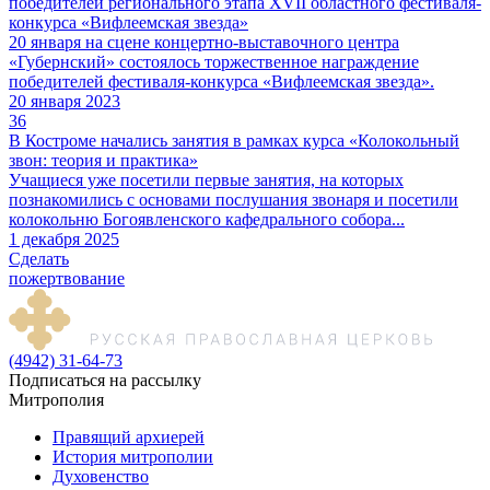
победителей регионального этапа XVII областного фестиваля-
конкурса «Вифлеемская звезда»
20 января на сцене концертно-выставочного центра
«Губернский» состоялось торжественное награждение
победителей фестиваля-конкурса «Вифлеемская звезда».
20 января 2023
36
В Костроме начались занятия в рамках курса «Колокольный
звон: теория и практика»
Учащиеся уже посетили первые занятия, на которых
познакомились с основами послушания звонаря и посетили
колокольню Богоявленского кафедрального собора...
1 декабря 2025
Сделать
пожертвование
(4942) 31-64-73
Подписаться на рассылку
Митрополия
Правящий архиерей
История митрополии
Духовенство