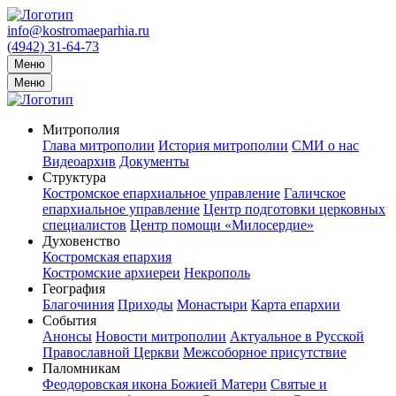
info@kostromaeparhia.ru
(4942) 31-64-73
Меню
Меню
Митрополия
Глава митрополии
История митрополии
СМИ о нас
Видеоархив
Документы
Структура
Костромское епархиальное управление
Галичское
епархиальное управление
Центр подготовки церковных
специалистов
Центр помощи «Милосердие»
Духовенство
Костромская епархия
Костромские архиереи
Некрополь
География
Благочиния
Приходы
Монастыри
Карта епархии
События
Анонсы
Новости митрополии
Актуальное в Русской
Православной Церкви
Межсоборное присутствие
Паломникам
Феодоровская икона Божией Матери
Святые и