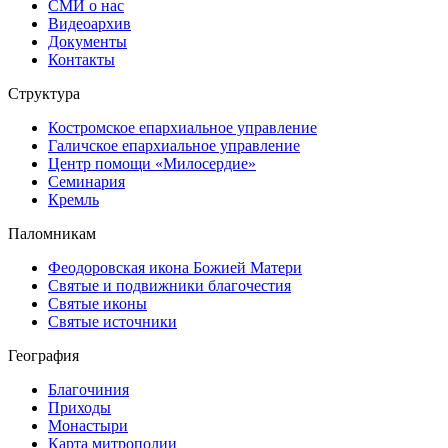
СМИ о нас
Видеоархив
Документы
Контакты
Структура
Костромское епархиальное управление
Галичское епархиальное управление
Центр помощи «Милосердие»
Семинария
Кремль
Паломникам
Феодоровская икона Божией Матери
Святые и подвижники благочестия
Святые иконы
Святые источники
География
Благочиния
Приходы
Монастыри
Карта митрополии