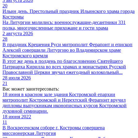
3 августа 2026
20
Ильин день. Престольный праздник Ильинского храма города
Костромы
На Литургии молились: военнослужащие-десантники 331
полка, многочисленные прихожане и гости храма
2 августа 2026
28
В праздник Крещения Руси митрополит Ферапонт и епископ
Алексий совершили Литургию во Владимирском храме
Костромского кремля
В этот же день в полдень по благословению Святейшего
Патриарха Кирилла во всех храмах и монастырях Русской
Православной Церкви звучал ежегодный колокольный...
28 июля 2026
21
Вас может заинтересовать:
18 июня в красном зале здания Костромской епархии
митрополит Костромской и Нерехтский Ферапонт вручил
дипломы выпускникам иконописных курсов Костромской
духовной семинарии.
18 июня 2022
11
В Воскресенском соборе г. Костромы совершена
миссионерская Литургия