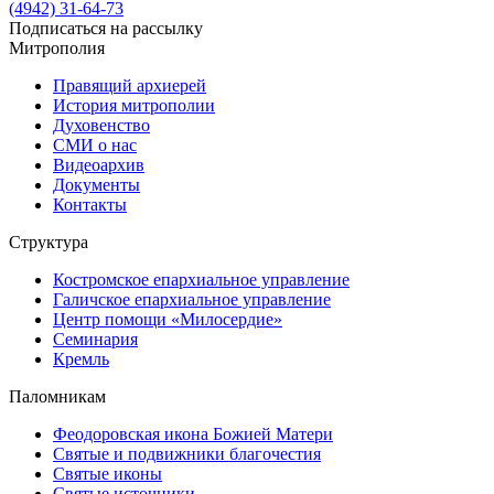
(4942) 31-64-73
Подписаться на рассылку
Митрополия
Правящий архиерей
История митрополии
Духовенство
СМИ о нас
Видеоархив
Документы
Контакты
Структура
Костромское епархиальное управление
Галичское епархиальное управление
Центр помощи «Милосердие»
Семинария
Кремль
Паломникам
Феодоровская икона Божией Матери
Святые и подвижники благочестия
Святые иконы
Святые источники