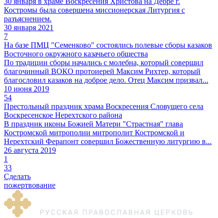
30 января в храме Воскресения Христова на Дебре г.
Костромы была совершена миссионерская Литургия с
разъяснением.
30 января 2021
7
На базе ПМЦ "Семенково" состоялись полевые сборы казаков
Восточного окружного казачьего общества
По традиции сборы начались с молебна, который совершил
благочинный ВОКО протоиерей Максим Рихтер, который
благословил казаков на доброе дело. Отец Максим призвал...
10 июня 2019
54
Престольный праздник храма Воскресения Словущего села
Воскресенское Нерехтского района
В праздник иконы Божией Матери "Страстная" глава
Костромской митрополии митрополит Костромской и
Нерехтский Ферапонт совершил Божественную литургию в...
26 августа 2019
1
33
Сделать
пожертвование