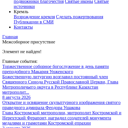
подвижники благочестия
Святые иконы
Святые
источники
Кремль
Возрождение кремля
Сделать пожертвования
Публикации в СМИ
Контакты
Главная
Межсоборное присутствие
Элемент не найден!
Главные события:
Торжественное соборное богослужение в день памяти
преподобного Макария Унженского
Божественную литургию возглавил постоянный член
Священного Синода Русской Православной Церкви, Глава
Митрополичьего округа в Республике Казахстан
митрополит...
8 августа 2026
Открытие и освящение скульптурного изображения святого
праведного адмирала Феодора Ушакова
Глава Костромской митрополии, митрополит Костромской и
Нерехтский Ферапонт, наградил создателей монумента
медалями и грамотами Костромской епрахии