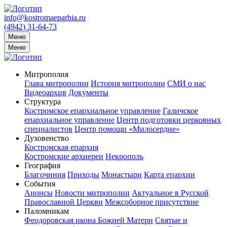
info@kostromaeparhia.ru
(4942) 31-64-73
Меню
Меню
Митрополия
Глава митрополии
История митрополии
СМИ о нас
Видеоархив
Документы
Структура
Костромское епархиальное управление
Галичское
епархиальное управление
Центр подготовки церковных
специалистов
Центр помощи «Милосердие»
Духовенство
Костромская епархия
Костромские архиереи
Некрополь
География
Благочиния
Приходы
Монастыри
Карта епархии
События
Анонсы
Новости митрополии
Актуальное в Русской
Православной Церкви
Межсоборное присутствие
Паломникам
Феодоровская икона Божией Матери
Святые и