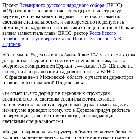
Проект
Всемирного русского народного собора
(ВРНС)
«Образование» позволит насытить церковные структуры
верующими церковными людьми — специалистами по
светским специальностям, и одновременно не допустить
обмирщения кадрового состава таких специалистов в Церкви,
заявил заместитель главы ВРНС, ректор
Российского
православного университета св. Иоанна Богослова
А.В.
Щипков
.
«Если мы не будем готовить ближайшие 10-15 лет свои кадры
для работы в Церкви по светским специальностям, то это
обернется обмирщением Церкви», — сказал А.В. Щипков на
совещании
по реализации кадрового проекта ВРНС
«Образование» в Московской области с участием директоров
православных гимназий Подмосковья.
Он отметил, что дефицит в церковных структурах
специалистов по светским специальностям, которые
одновременно являются верующими церковными людьми,
неминуемо приведет к тому, что в Церковь придут работать
неверующие, далекие от веры люди, но обладающие
светскими специальностями.
«Когда в епархиальных структурах будет появляться большое
количество нецерковных людей, то это неминуемо отразится