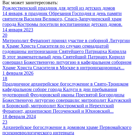
Вас может заинтересовать:
Рождественский праздник для детей из детских домов
14 января, в праздник Обрезания Господня и день памяти
святителя Василия Великого, Спасо-Запрудненский храм
города Костромы посетили воспитанники детских домов.
14 января 2023
20
Митрополит Ферапонт принял участие в соборной Литургии
в Храме Христа Спасителя по случаю семнадцатой
годовщины интронизации Святейшего Патриарха Кирилла
В этот знаменательный день Святейший Патриарх Кирилл
совершил Божественную литургию в кафедральном соборном
Храме Христа Спасителя в Москве в интронизационных...
1 февраля 2026
18
Праздничное архиерейское богослужение в Свято-Троицком
кафедральном соборе города Калуги в дни пребывания
чудотворной Феодоровской иконы Пресвятой Богородицы
Божественную литургию совершили: митрополит Калужский
и Боровский, митрополит Костромской и Нерехтский
Ферапонт, архиепископ Песоченский и Юхновский...
18 февраля 2024
23
Архиерейское богослужение в домовом храме Первомайского
психоневрологического интерната