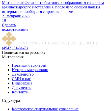
Митрополит Ферапонт обратился к собравшимся со словом
архипастырского наставления, после чего обошёл палаты
интерната и пообщался с проживающими
21 февраля 2026
19
Сделать
пожертвование
(4942) 31-64-73
Подписаться на рассылку
Митрополия
Правящий архиерей
История митрополии
Духовенство
СМИ о нас
Видеоархив
Документы
Контакты
Структура
Костромское епархиальное управление