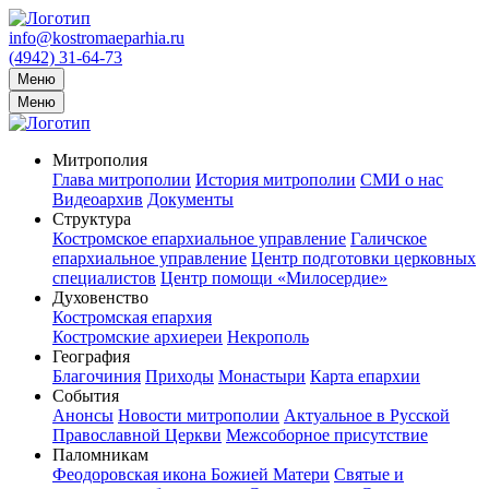
info@kostromaeparhia.ru
(4942) 31-64-73
Меню
Меню
Митрополия
Глава митрополии
История митрополии
СМИ о нас
Видеоархив
Документы
Структура
Костромское епархиальное управление
Галичское
епархиальное управление
Центр подготовки церковных
специалистов
Центр помощи «Милосердие»
Духовенство
Костромская епархия
Костромские архиереи
Некрополь
География
Благочиния
Приходы
Монастыри
Карта епархии
События
Анонсы
Новости митрополии
Актуальное в Русской
Православной Церкви
Межсоборное присутствие
Паломникам
Феодоровская икона Божией Матери
Святые и