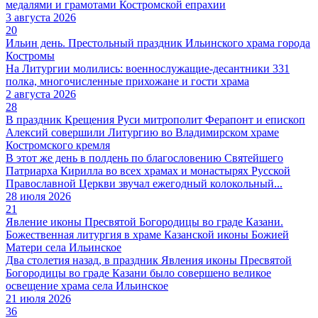
медалями и грамотами Костромской епрахии
3 августа 2026
20
Ильин день. Престольный праздник Ильинского храма города
Костромы
На Литургии молились: военнослужащие-десантники 331
полка, многочисленные прихожане и гости храма
2 августа 2026
28
В праздник Крещения Руси митрополит Ферапонт и епископ
Алексий совершили Литургию во Владимирском храме
Костромского кремля
В этот же день в полдень по благословению Святейшего
Патриарха Кирилла во всех храмах и монастырях Русской
Православной Церкви звучал ежегодный колокольный...
28 июля 2026
21
Явление иконы Пресвятой Богородицы во граде Казани.
Божественная литургия в храме Казанской иконы Божией
Матери села Ильинское
Два столетия назад, в праздник Явления иконы Пресвятой
Богородицы во граде Казани было совершено великое
освещение храма села Ильинское
21 июля 2026
36